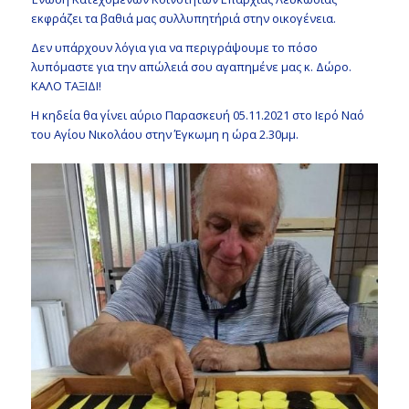
εκφράζει τα βαθιά μας συλλυπητήριά στην οικογένεια.
Δεν υπάρχουν λόγια για να περιγράψουμε το πόσο
λυπόμαστε για την απώλειά σου αγαπημένε μας κ. Δώρο.
ΚΑΛΟ ΤΑΞΙΔΙ!
Η κηδεία θα γίνει αύριο Παρασκευή 05.11.2021 στο Ιερό Ναό
του Αγίου Νικολάου στην Έγκωμη η ώρα 2.30μμ.