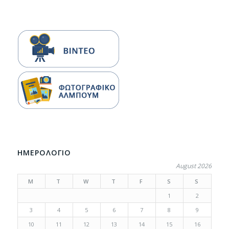
ΗΜΕΡΟΛΟΓΙΟ
August 2026
M
T
W
T
F
S
S
1
2
3
4
5
6
7
8
9
10
11
12
13
14
15
16