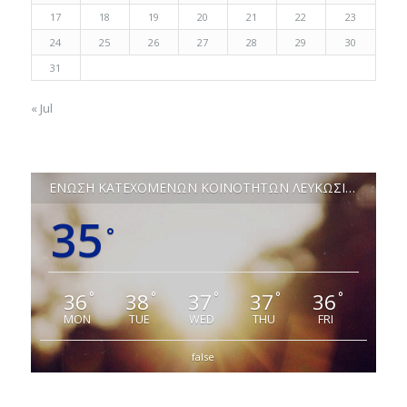
17
18
19
20
21
22
23
24
25
26
27
28
29
30
31
« Jul
ΕΝΩΣΗ ΚΑΤΕΧΟΜΕΝΩΝ ΚΟΙΝΟΤΗΤΩΝ ΛΕΥΚΩΣΙΑΣ
35
°
36
38
37
37
36
°
°
°
°
°
MON
TUE
WED
THU
FRI
false