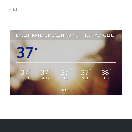
« Jul
ΕΝΩΣΗ ΚΑΤΕΧΟΜΕΝΩΝ ΚΟΙΝΟΤΗΤΩΝ ΛΕΥΚΩΣΙΑΣ
37
°
37
37
37
37
38
°
°
°
°
°
SUN
MON
TUE
WED
THU
false