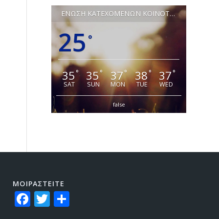
ΕΝΩΣΗ ΚΑΤΕΧΟΜΕΝΩΝ ΚΟΙΝΟΤΗΤΩΝ ΛΕΥΚΩΣΙΑΣ
25
°
35
35
37
38
37
°
°
°
°
°
SAT
SUN
MON
TUE
WED
false
ΜΟΙΡΑΣTEITE
Facebook
Twitter
Share