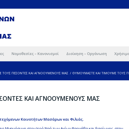
ες
Νομοθεσίες – Κανονισμοί
Διοίκηση – Οργάνωση
Χρήσιμ
Ε ΤΟΥΣ ΠΕΣΟΝΤΕΣ ΚΑΙ ΑΓΝΟΟΥΜΕΝΟΥΣ ΜΑΣ
/
ΘΥΜΟΥΜΑΣΤΕ ΚΑΙ ΤΙΜΟΥΜΕ ΤΟΥΣ ΠΕ
ΕΣΟΝΤΕΣ ΚΑΙ ΑΓΝΟΟΥΜΕΝΟΥΣ ΜΑΣ
τεχόμενων Κοινοτήτων Μασάρων και Φιλιάς.
τήσιο Μνημόσυνο στον Ιερό Ναό των Αγίων Βαρνάβα και Ιλαρίωνος, στην