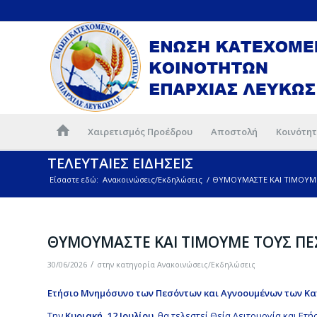
Χαιρετισμός Προέδρου
Αποστολή
Κοινότητ
ΤΕΛΕΥΤΑΙΕΣ ΕΙΔΗΣΕΙΣ
Είσαστε εδώ:
Ανακοινώσεις/Εκδηλώσεις
/
ΘΥΜΟΥΜΑΣΤΕ ΚΑΙ ΤΙΜΟΥΜ
ΘΥΜΟΥΜΑΣΤΕ ΚΑΙ ΤΙΜΟΥΜΕ ΤΟΥΣ Π
/
30/06/2026
στην κατηγορία
Ανακοινώσεις/Εκδηλώσεις
Ετήσιο Μνημόσυνο των Πεσόντων και Αγνοουμένων των Κα
Την
Κυριακή, 12 Ιουλίου
, θα τελεστεί Θεία Λειτουργία και Ε