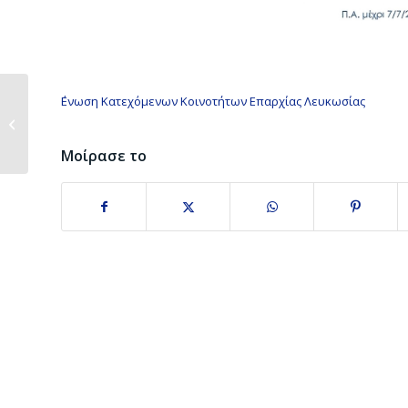
΄Ενωση Κατεχόμενων Κοινοτήτων Επαρχίας Λευκωσίας
Ντοκιμαντέρ «Οι Ρίζες
– Πολιτισμός»,
Μοίρασε το