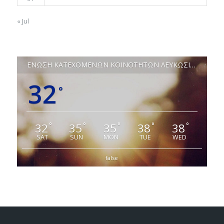
« Jul
ΕΝΩΣΗ ΚΑΤΕΧΟΜΕΝΩΝ ΚΟΙΝΟΤΗΤΩΝ ΛΕΥΚΩΣΙΑΣ
32
°
32
35
35
38
38
°
°
°
°
°
SAT
SUN
MON
TUE
WED
false