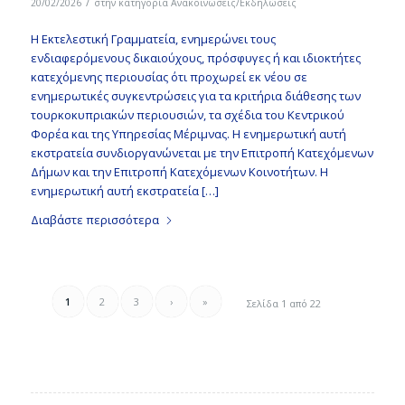
/
20/02/2026
στην κατηγορία
Ανακοινώσεις/Εκδηλώσεις
H Εκτελεστική Γραμματεία, ενημερώνει τους
ενδιαφερόμενους δικαιούχους, πρόσφυγες ή και ιδιοκτήτες
κατεχόμενης περιουσίας ότι προχωρεί εκ νέου σε
ενημερωτικές συγκεντρώσεις για τα κριτήρια διάθεσης των
τουρκοκυπριακών περιουσιών, τα σχέδια του Κεντρικού
Φορέα και της Υπηρεσίας Μέριμνας. Η ενημερωτική αυτή
εκστρατεία συνδιοργανώνεται με την Επιτροπή Κατεχόμενων
Δήμων και την Επιτροπή Κατεχόμενων Κοινοτήτων. Η
ενημερωτική αυτή εκστρατεία […]
Διαβάστε περισσότερα
1
2
3
›
»
Σελίδα 1 από 22