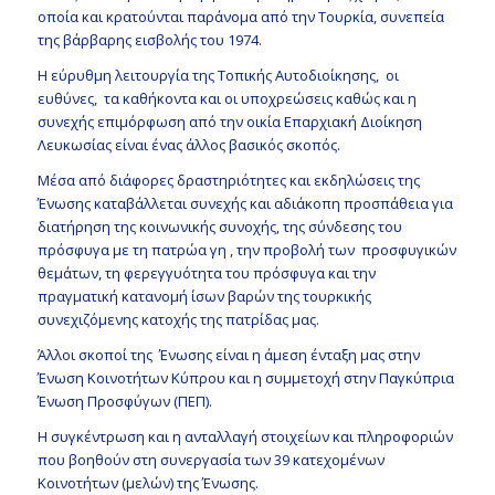
οποία και κρατούνται παράνομα από την Τουρκία, συνεπεία
της βάρβαρης εισβολής του 1974.
Η εύρυθμη λειτουργία της Τοπικής Αυτοδιοίκησης, οι
ευθύνες, τα καθήκοντα και οι υποχρεώσεις καθώς και η
συνεχής επιμόρφωση από την οικία Επαρχιακή Διοίκηση
Λευκωσίας είναι ένας άλλος βασικός σκοπός.
Μέσα από διάφορες δραστηριότητες και εκδηλώσεις της
Ένωσης καταβάλλεται συνεχής και αδιάκοπη προσπάθεια για
διατήρηση της κοινωνικής συνοχής, της σύνδεσης του
πρόσφυγα με τη πατρώα γη , την προβολή των προσφυγικών
θεμάτων, τη φερεγγυότητα του πρόσφυγα και την
πραγματική κατανομή ίσων βαρών της τουρκικής
συνεχιζόμενης κατοχής της πατρίδας μας.
Άλλοι σκοποί της Ένωσης είναι η άμεση ένταξη μας στην
Ένωση Κοινοτήτων Κύπρου και η συμμετοχή στην Παγκύπρια
Ένωση Προσφύγων (ΠΕΠ).
Η συγκέντρωση και η ανταλλαγή στοιχείων και πληροφοριών
που βοηθούν στη συνεργασία των 39 κατεχομένων
Κοινοτήτων (μελών) της Ένωσης.