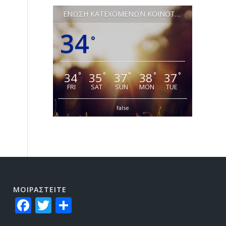
ΕΝΩΣΗ ΚΑΤΕΧΟΜΕΝΩΝ ΚΟΙΝΟΤΗΤΩΝ ΛΕΥΚΩΣΙΑΣ
34
°
34
35
37
38
37
°
°
°
°
°
FRI
SAT
SUN
MON
TUE
false
ΜΟΙΡΑΣTEITE
Facebook
Twitter
Share