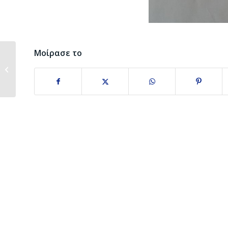
Μοίρασε το
Ετήσια Γενική Συνέλευση της
Ένωσης Κατεχομένων...