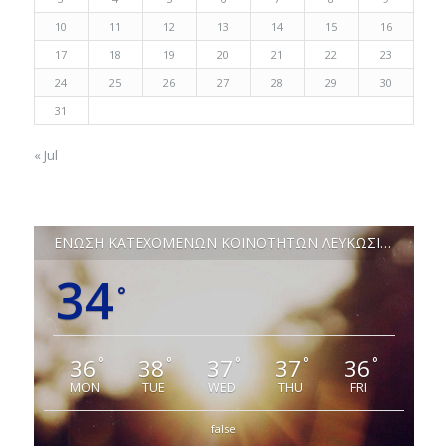
10
11
12
13
14
15
16
17
18
19
20
21
22
23
24
25
26
27
28
29
30
31
« Jul
ΕΝΩΣΗ ΚΑΤΕΧΟΜΕΝΩΝ ΚΟΙΝΟΤΗΤΩΝ ΛΕΥΚΩΣΙΑΣ
34
°
36
38
37
37
36
°
°
°
°
°
MON
TUE
WED
THU
FRI
false