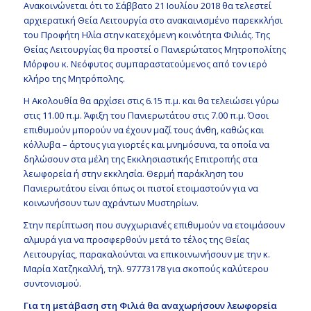
Aνακοινώνεται ότι το Σάββατο 21 Ιουλίου 2018 θα τελεστεί
αρχιερατική Θεία Λειτουργία στο ανακαινισμένο παρεκκλήσι
του Προφήτη Ηλία στην κατεχόμενη κοινότητα Φιλιάς. Της
Θείας Λειτουργίας θα προστεί ο Πανιερώτατος Μητροπολίτης
Μόρφου κ. Νεόφυτος συμπαραστατούμενος από τον ιερό
κλήρο της Μητρόπολης.
Η Ακολουθία θα αρχίσει στις 6.15 π.μ. και θα τελειώσει γύρω
στις 11.00 π.μ. Άφιξη του Πανιερωτάτου στις 7.00 π.μ. Όσοι
επιθυμούν μπορούν να έχουν μαζί τους άνθη, καθώς και
κόλλυβα – άρτους για γιορτές και μνημόσυνα, τα οποία να
δηλώσουν στα μέλη της Eκκλησιαστικής Eπιτροπής στα
λεωφορεία ή στην εκκλησία. Θερμή παράκληση του
Πανιερωτάτου είναι όπως οι πιστοί ετοιμαστούν για να
κοινωνήσουν των αχράντων Μυστηρίων.
Στην περίπτωση που συγχωριανές επιθυμούν να ετοιμάσουν
αλμυρά για να προσφερθούν μετά το τέλος της Θείας
Λειτουργίας, παρακαλούνται να επικοινωνήσουν με την κ.
Μαρία Χατζηκαλλή, τηλ. 97773178 για σκοπούς καλύτερου
συντονισμού.
Για τη μετάβαση στη Φιλιά θα αναχωρήσουν λεωφορεία