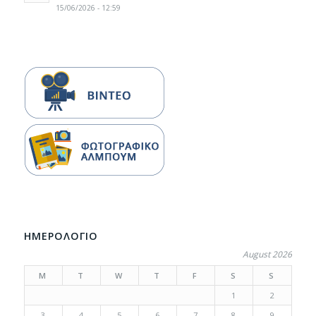
15/06/2026 - 12:59
ΗΜΕΡΟΛΟΓΙΟ
August 2026
M
T
W
T
F
S
S
1
2
3
4
5
6
7
8
9