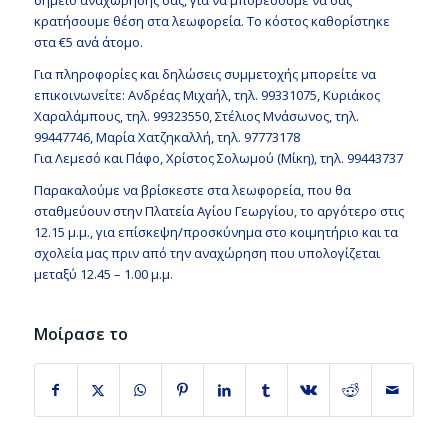
κρατήσουμε θέση στα λεωφορεία. Το κόστος καθορίστηκε
στα €5 ανά άτομο.
Για πληροφορίες και δηλώσεις συμμετοχής μπορείτε να
επικοινωνείτε: Ανδρέας Μιχαήλ, τηλ. 99331075, Κυριάκος
Χαραλάμπους, τηλ. 99323550, Στέλιος Μνάσωνος, τηλ.
99447746, Μαρία Χατζηκαλλή, τηλ. 97773178
Για Λεμεσό και Πάφο, Χρίστος Σολωμού (Μίκη), τηλ. 99443737
Παρακαλούμε να βρίσκεστε στα λεωφορεία, που θα
σταθμεύουν στην Πλατεία Αγίου Γεωργίου, το αργότερο στις
12.15 μ.μ., για επίσκεψη/προσκύνημα στο κοιμητήριο και τα
σχολεία μας πριν από την αναχώρηση που υπολογίζεται
μεταξύ 12.45 – 1.00 μ.μ.
Μοίρασε το