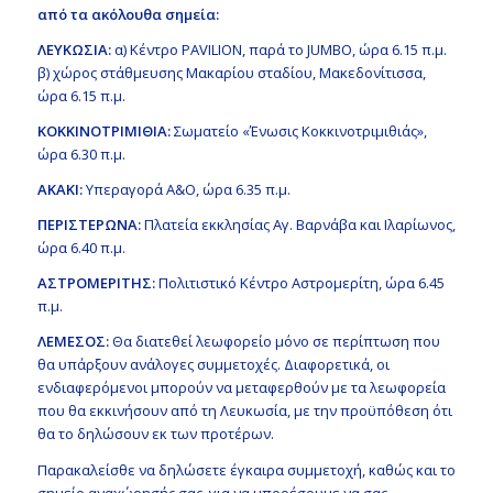
από τα ακόλουθα σημεία:
ΛΕΥΚΩΣΙΑ:
α) Κέντρο PAVILION, παρά το JUMBO, ώρα 6.15 π.μ.
β) χώρος στάθμευσης Μακαρίου σταδίου, Μακεδονίτισσα,
ώρα 6.15 π.μ.
ΚΟΚΚΙΝΟΤΡΙΜΙΘΙΑ:
Σωματείο «Ένωσις Κοκκινοτριμιθιάς»,
ώρα 6.30 π.μ.
ΑΚΑΚΙ:
Υπεραγορά Α&Ο, ώρα 6.35 π.μ.
ΠΕΡΙΣΤΕΡΩΝΑ:
Πλατεία εκκλησίας Αγ. Βαρνάβα και Ιλαρίωνος,
ώρα 6.40 π.μ.
ΑΣΤΡΟΜΕΡΙΤΗΣ:
Πολιτιστικό Κέντρο Αστρομερίτη, ώρα 6.45
π.μ.
ΛΕΜΕΣΟΣ:
Θα διατεθεί λεωφορείο μόνο σε περίπτωση που
θα υπάρξουν ανάλογες συμμετοχές. Διαφορετικά, οι
ενδιαφερόμενοι μπορούν να μεταφερθούν με τα λεωφορεία
που θα εκκινήσουν από τη Λευκωσία, με την προϋπόθεση ότι
θα το δηλώσουν εκ των προτέρων.
Παρακαλείσθε να δηλώσετε έγκαιρα συμμετοχή, καθώς και το
σημείο αναχώρησής σας, για να μπορέσουμε να σας