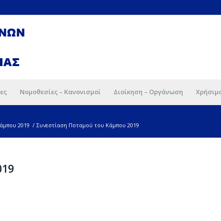
ες
Νομοθεσίες – Κανονισμοί
Διοίκηση – Οργάνωση
Χρήσιμ
άμπου 2019
/
Συνεστίαση Ποταμού του Κάμπου 2019
019