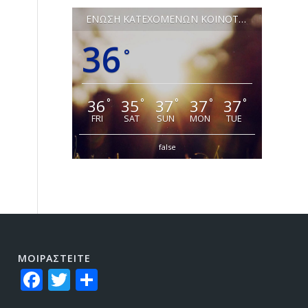
ΕΝΩΣΗ ΚΑΤΕΧΟΜΕΝΩΝ ΚΟΙΝΟΤΗΤΩΝ ΛΕΥΚΩΣΙΑΣ
36
°
36
35
37
37
37
°
°
°
°
°
FRI
SAT
SUN
MON
TUE
false
ΜΟΙΡΑΣTEITE
Facebook
Twitter
Share