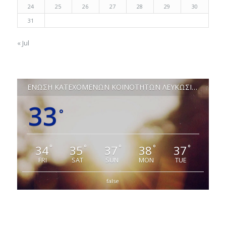
24
25
26
27
28
29
30
31
« Jul
ΕΝΩΣΗ ΚΑΤΕΧΟΜΕΝΩΝ ΚΟΙΝΟΤΗΤΩΝ ΛΕΥΚΩΣΙΑΣ
33
°
34
35
37
38
37
°
°
°
°
°
FRI
SAT
SUN
MON
TUE
false