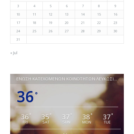
3
4
5
6
7
8
9
10
11
12
13
14
15
16
17
18
19
20
21
22
23
24
25
26
27
28
29
30
31
« Jul
ΕΝΩΣΗ ΚΑΤΕΧΟΜΕΝΩΝ ΚΟΙΝΟΤΗΤΩΝ ΛΕΥΚΩΣΙΑΣ
36
°
36
35
37
38
37
°
°
°
°
°
FRI
SAT
SUN
MON
TUE