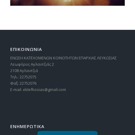
false
ΕΠΙΚΟΙΝΩΝΙΑ
ΕΝΩΣΗ ΚΑΤΕΧΟΜΕΝΩΝ ΚΟΙΝΟΤΗΤΩΝ ΕΠΑΡΧΙΑΣ ΛΕΥΚΩΣΙΑΣ
Λεωφόρος Αγλαντζιάς 2
2108 Αγλαντζιά
Τηλ.: 22752075
Φαξ: 22752076
E-mail: eklefkosias@gmail.com
ΕΝΗΜΕΡΩΤΙΚΑ