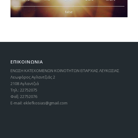
false
ΕΠΙΚΟΙΝΩΝΙΑ
ΕΝΩΣΗ ΚΑΤΕΧΟΜΕΝΩΝ ΚΟΙΝΟΤΗΤΩΝ ΕΠΑΡΧΙΑΣ ΛΕΥΚΩΣΙΑΣ
Λεωφόρος Αγλαντζιάς 2
2108 Αγλαντζιά
Τηλ.: 22752075
Φαξ: 22752076
E-mail: eklefkosias@gmail.com