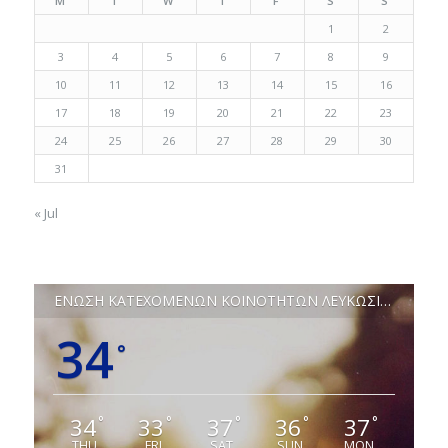
M
T
W
T
F
S
S
1
2
3
4
5
6
7
8
9
10
11
12
13
14
15
16
17
18
19
20
21
22
23
24
25
26
27
28
29
30
31
« Jul
ΕΝΩΣΗ ΚΑΤΕΧΟΜΕΝΩΝ ΚΟΙΝΟΤΗΤΩΝ ΛΕΥΚΩΣΙΑΣ
34
°
34
33
37
36
37
°
°
°
°
°
THU
FRI
SAT
SUN
MON