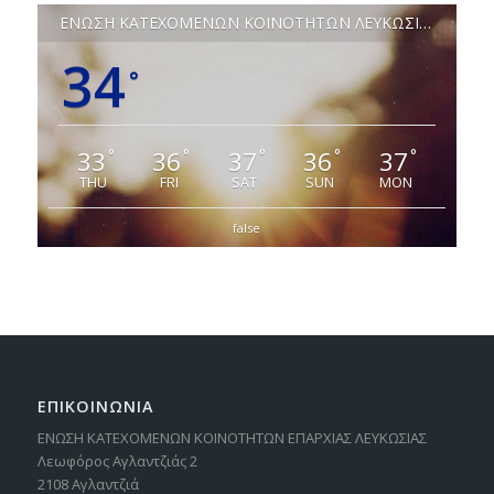
ΕΝΩΣΗ ΚΑΤΕΧΟΜΕΝΩΝ ΚΟΙΝΟΤΗΤΩΝ ΛΕΥΚΩΣΙΑΣ
34
°
33
36
37
36
37
°
°
°
°
°
THU
FRI
SAT
SUN
MON
false
ΕΠΙΚΟΙΝΩΝΙΑ
ΕΝΩΣΗ ΚΑΤΕΧΟΜΕΝΩΝ ΚΟΙΝΟΤΗΤΩΝ ΕΠΑΡΧΙΑΣ ΛΕΥΚΩΣΙΑΣ
Λεωφόρος Αγλαντζιάς 2
2108 Αγλαντζιά