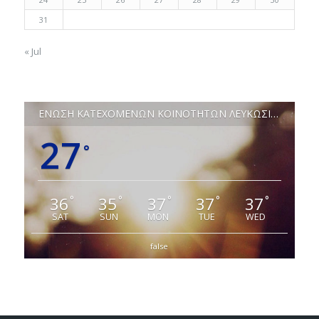
31
« Jul
ΕΝΩΣΗ ΚΑΤΕΧΟΜΕΝΩΝ ΚΟΙΝΟΤΗΤΩΝ ΛΕΥΚΩΣΙΑΣ
27
°
36
35
37
37
37
°
°
°
°
°
SAT
SUN
MON
TUE
WED
false