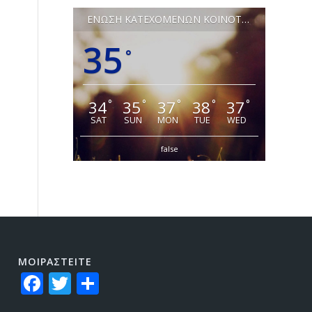
ΕΝΩΣΗ ΚΑΤΕΧΟΜΕΝΩΝ ΚΟΙΝΟΤΗΤΩΝ ΛΕΥΚΩΣΙΑΣ
35
°
34
35
37
38
37
°
°
°
°
°
SAT
SUN
MON
TUE
WED
false
ΜΟΙΡΑΣTEITE
Facebook
Twitter
Share