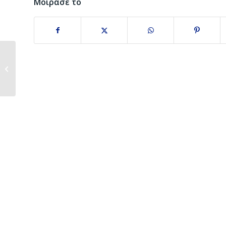
Μοίρασε το
Ευχές για τα
Χριστούγεννα και το
Νέο Έτος...