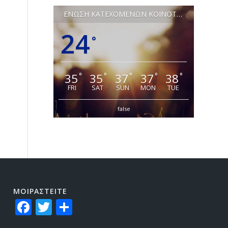
ΕΝΩΣΗ ΚΑΤΕΧΟΜΕΝΩΝ ΚΟΙΝΟΤΗΤΩΝ ΛΕΥΚΩΣΙΑΣ
24
°
35
35
37
37
38
°
°
°
°
°
FRI
SAT
SUN
MON
TUE
false
ΜΟΙΡΑΣTEITE
Facebook
Twitter
Share