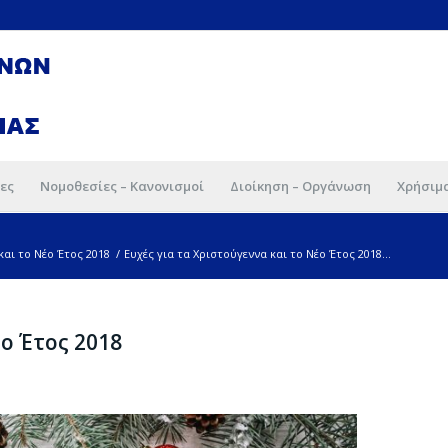
ες
Νομοθεσίες – Κανονισμοί
Διοίκηση – Οργάνωση
Χρήσιμ
και το Νέο Έτος 2018
/
Ευχές για τα Χριστούγεννα και το Νέο Έτος 2018...
έο Έτος 2018