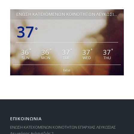
ΕΝΩΣΗ ΚΑΤΕΧΟΜΕΝΩΝ ΚΟΙΝΟΤΗΤΩΝ ΛΕΥΚΩΣΙΑΣ
37
°
36
36
37
37
37
°
°
°
°
°
SUN
MON
TUE
WED
THU
false
ΕΠΙΚΟΙΝΩΝΙΑ
ΕΝΩΣΗ ΚΑΤΕΧΟΜΕΝΩΝ ΚΟΙΝΟΤΗΤΩΝ ΕΠΑΡΧΙΑΣ ΛΕΥΚΩΣΙΑΣ
Λεωφόρος Αγλαντζιάς 2