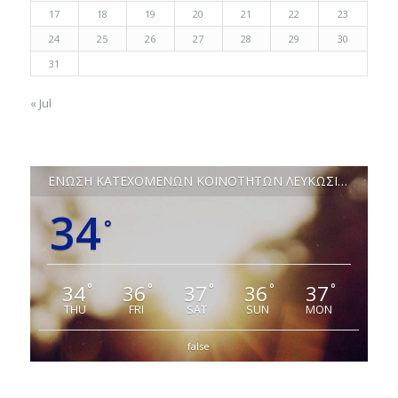
17
18
19
20
21
22
23
24
25
26
27
28
29
30
31
« Jul
ΕΝΩΣΗ ΚΑΤΕΧΟΜΕΝΩΝ ΚΟΙΝΟΤΗΤΩΝ ΛΕΥΚΩΣΙΑΣ
34
°
34
36
37
36
37
°
°
°
°
°
THU
FRI
SAT
SUN
MON
false