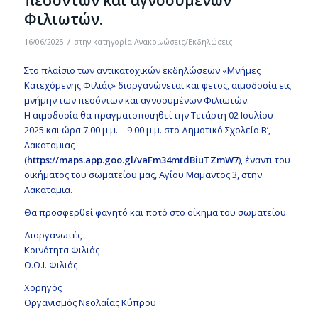
Φιλιωτών.
/
16/06/2025
στην κατηγορία
Ανακοινώσεις/Εκδηλώσεις
Στο πλαίσιο των αντικατοχικών εκδηλώσεων «Μνήμες
Κατεχόμενης Φιλιάς» διοργανώνεται και φετος, αιμοδοσία εις
μνήμην των πεσόντων και αγνοουμένων Φιλιωτών.
Η αιμοδοσία θα πραγματοποιηθεί την Τετάρτη 02 Ιουλίου
2025 και ώρα 7.00 μ.μ. – 9.00 μ.μ. στο Δημοτικό Σχολείο Β’,
Λακαταμιας
(
https
://maps
.app
.goo
.gl
/vaFm
34mtdBiuTZmW
7
), έναντι του
οικήματος του σωματείου μας, Αγίου Μαμαντος 3, στην
Λακαταμια.
Θα προσφερθεί φαγητό και ποτό στο οίκημα του σωματείου.
Διοργανωτές
Κοινότητα Φιλιάς
Θ.Ο.Ι. Φιλιάς
Χορηγός
Οργανισμός Νεολαίας Κύπρου