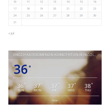
10
11
12
13
14
15
16
17
18
19
20
21
22
23
24
25
26
27
28
29
30
31
« Jul
ΕΝΩΣΗ ΚΑΤΕΧΟΜΕΝΩΝ ΚΟΙΝΟΤΗΤΩΝ ΛΕΥΚΩΣΙΑΣ
36
°
36
37
37
37
38
°
°
°
°
°
SUN
MON
TUE
WED
THU
false