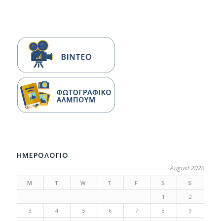
ΗΜΕΡΟΛΟΓΙΟ
August 2026
M
T
W
T
F
S
S
1
2
3
4
5
6
7
8
9