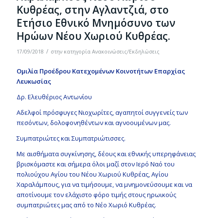
Κυθρέας, στην Αγλαντζιά, στο
Ετήσιο Εθνικό Μνημόσυνο των
Ηρώων Νέου Χωριού Κυθρέας.
/
17/09/2018
στην κατηγορία
Ανακοινώσεις/Εκδηλώσεις
Ομιλία Προέδρου Κατεχομένων Κοινοτήτων Επαρχίας
Λευκωσίας
Δρ. Ελευθέριος Αντωνίου
Αδελφοί πρόσφυγες Νιοχωρίτες, αγαπητοί συγγενείς των
πεσόντων, δολοφονηθέντων και αγνοουμένων μας.
Συμπατριώτες και Συμπατριώτισσες.
Με αισθήματα συγκίνησης, δέους και εθνικής υπερηφάνειας
βρισκόμαστε και σήμερα όλοι μαζί στον Ιερό Ναό του
πολιούχου Αγίου του Νέου Χωριού Κυθρέας, Αγίου
Χαραλάμπους, για να τιμήσουμε, να μνημονεύσουμε και να
αποτίνουμε τον ελάχιστο φόρο τιμής στους ηρωικούς
συμπατριώτες μας από το Νέο Χωριό Κυθρέας.