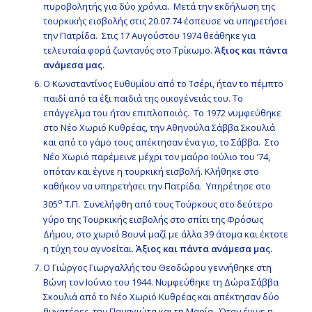
πυροβολητής για δύο χρόνια. Μετά την εκδήλωση της
τουρκικής εισβολής στις 20.07.74 έσπευσε να υπηρετήσει
την Πατρίδα. Στις 17 Αυγούστου 1974 θεάθηκε για
τελευταία φορά ζωντανός στο Τρίκωμο.
Άξιος και πάντα
ανάμεσα μας.
Ο Κωνσταντίνος Ευθυμίου από το Τσέρι, ήταν το πέμπτο
παιδί από τα έξι παιδιά της οικογένειάς του. Το
επάγγελμα του ήταν επιπλοποιός. Το 1972 νυμφεύθηκε
στο Νέο Χωριό Κυθρέας, την Αθηνούλα Σάββα Σκουλιά
και από το γάμο τους απέκτησαν ένα γιο, το Σάββα. Στο
Νέο Χωριό παρέμεινε μέχρι τον μαύρο Ιούλιο του ’74,
οπόταν και έγινε η τουρκική εισβολή. Κλήθηκε στο
καθήκον να υπηρετήσει την Πατρίδα. Υπηρέτησε στο
ο
305
Τ.Π. Συνελήφθη από τους Τούρκους στο δεύτερο
γύρο της Τουρκικής εισβολής στο σπίτι της Φρόσως
Δήμου, στο χωριό Βουνί μαζί με άλλα 39 άτομα και έκτοτε
η τύχη του αγνοείται.
Άξιος και πάντα ανάμεσα μας.
Ο Γιώργος Γιωργαλλής του Θεοδώρου γεννήθηκε στη
Βώνη τον Ιούνιο του 1944. Νυμφεύθηκε τη Δώρα Σάββα
Σκουλιά από το Νέο Χωριό Κυθρέας και απέκτησαν δύο
θυγατέρες, την Παναγιώτα και τη Μαρία. Όταν έγινε η