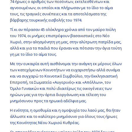
74 ήρωες ο αριθμός των πεσόντων, εκτελεσθέντων και
αγνοουμένων, οι οποίοι και πλήρωσαν με το ίδιο το αίμα
τους, τις τραγικές συνέπειες και τα αποτελέσματα της
βάρβαρης τουρκικής εισβολής του 1974.
Τί κι αν πέρασαν 45 ολόκληρα χρόνια από τον μαύρο Ιούλη
του 1974, οι μνήμες επιστρέφουν βασανιστικές στο Νέο
Χωριό, στην αλησμόνητη γη μας, στην αλύτρωτη πατρίδα μας,
αλλά και για τα παιδιά που έραναν και πότισαν την άγια τούτη
γη με το ίδιο το αίμα τους.
Με την ευκαιρία αυτή αισθάνομαι την ανάγκη εκ μέρους όλων
των κατεχόμενων Κοινοτήτων να ευχαριστήσω αλλά συνάμα
και να συγχαρώ το Κοινοτικό Συμβούλιο, την Εκκλησιαστική
Επιτροπή, τα Σωματεία «Αυγερινός» και «Απόλλων», τον
Όμιλο Γυναικών και πολύ ιδιαιτέρως τις οικογένειες των
ηρώων μας για την άρτια διοργάνωση και τέλεση του
μνημόσυνου προς τα ηρωικά αδέλφια μας.
Η ενότητα, η ομοθυμία και η ομοψυχία του λαού μας, θα ήταν
άλλωστε και το καλύτερο μνημόσυνο για όλους τους ήρωες
της Κοινότητας Νέου Χωριού Κυθρέας.