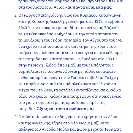
τραυματίζοντας τον σοβαρά όπου και αργότερα υπέκυψε
στα τραύματα του.
Άξιος και πάντα ανάμεσα μας
.
Ο Γιώργος Χατζηγιάννης, γιος του Κυριάκου Χατζηγιάννη
και της Κυριακής Ακκιλλή, γεννήθηκε στις 15 Σεπτεμβρίου
1940. Ήταν το μικρότερο παιδί της οικογένειας. Σύζυγός
του η Νίκη Νικολάου Μίχαλου με την οποία απόκτησαν
τη μονάκριβη τους κόρη, τη Μαρία. Τον Αύγουστο του ’74,
ένα χρόνο περίπου μετά την απόκτηση της κόρης του,
αφήνει την πολυαγαπημένη του οικογένεια στο κάλεσμα
της πατρίδας και κατατάσσεται ως έφεδρος στο 398 ΤΠ
στην περιοχή Τζιάος, όπου μαζί με τους υπόλοιπους
συμπολεμιστές του αγωνίζονται με πάθος και άκρατο
ενθουσιασμό απέναντι στον Τούρκο εισβολέα. Τα ίχνη
του παρέμειναν από τότε αδιαλεύκαντα για 35 χρόνια.
Μέχρι που το 2009, τα οστά του εντοπίζονται σε ομαδικό
τάφο στο χωριό Τζιάος και επιστρέφουν στην οικογένεια
του για να κηδευτεί με τις αρμόζουσες τιμές της
πατρίδας.
Άξιος και πάντα ανάμεσα μας.
Ο Κώστας Κωνσταντινίδης, γιος του Χρήστου του Αέρα
και της Αγγελικής, έζησε στο Νέο Χωριό μαζί με τα
αδέλφια του Ανδρέα, Παύλο και Δώρα μέχρι το 1969. Στις