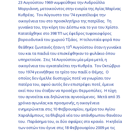
23 Αυγούστου 1969 νυμφεύθηκε την Ανδρούλλα
Μοργιάννη, μετοικούντος στην ενορία της Αγίας Μαρίνας
Κυθρέας. Τον Αύγουστο του ’74 εγκατέλειψε την
οικογένεια του στο προσκλητήριο της πατρίδας. Τη
γυναίκα του, την κόρη του Δέσπω και το γιο του Χρίστο.
Κατατάχθηκε στο 398 ΤΠ ως έφεδρος τυφεκιοφόρος
βορειοδυτικά του χωριού Τζιάος. Η τελευταία φορά που
η
θεάθηκε ζωντανός ήταν η 13
Αυγούστου όταν η γυναίκα
του και τα παιδιά του επισκέφθηκαν το φυλάκιο όπου
υπηρετούσε. Στις 14 Αυγούστου μία μέρα μετά, η
οικογένεια του εγκαταλείπει την Κυθρέα. Τον Οκτώβριο
του 1974 γεννήθηκε το τρίτο του παιδί ο Θέμης. Ο
οποίος δεν έμελλε δυστυχώς ποτέ να γνωρίσει τον
πατέρα του, αφού αυτός δεν επιστρέφει ποτέ, έμεινε
εκεί που του έταξαν να προσέχει Θερμοπύλες. Η τύχη
του αγνοείται και δηλώνεται αγνοούμενος. Μετά από 35
χρόνια αγωνίας και προσμονής, η οικογένεια
ενημερώνεται στις 10 Φεβρουαρίου, ημέρα του Αγίου
Χαραλάμπους, τα θλιβερά νέα του απάνθρωπου θανάτου
του. Παράσημα του, οι δύο σφαίρες στο κρανίο. Η κηδεία
των οστών του έγινε στις 18 Φεβρουαρίου 2009 με τις