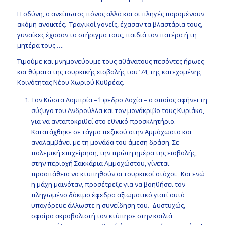
Η οδύνη, ο ανείπωτος πόνος αλλά και οι πληγές παραμένουν
ακόμη ανοικτές. Τραγικοί γονείς, έχασαν τα βλαστάρια τους,
γυναίκες έχασαν το στήριγμα τους, παιδιά τον πατέρα ή τη
μητέρα τους ….
Τιμούμε και μνημονεύουμε τους αθάνατους πεσόντες ήρωες
και θύματα της τουρκικής εισβολής του ’74, της κατεχομένης
Κοινότητας Νέου Χωριού Κυθρέας.
Τον Κώστα Λαμπρία – Έφεδρο Λοχία – ο οποίος αφήνει τη
σύζυγο του Ανδρούλλα και τον μονάκριβο τους Κυριάκο,
για να ανταποκριθεί στο εθνικό προσκλητήριο.
Κατατάχθηκε σε τάγμα πεζικού στην Αμμόχωστο και
αναλαμβάνει με τη μονάδα του άμεση δράση. Σε
πολεμική επιχείρηση, την πρώτη ημέρα της εισβολής,
στην περιοχή Σακκάρια Αμμοχώστου, γίνεται
προσπάθεια να κτυπηθούν οι τουρκικοί στόχοι. Και ενώ
η μάχη μαινόταν, προσέτρεξε για να βοηθήσει τον
πληγωμένο δόκιμο έφεδρο αξιωματικό γιατί αυτό
υπαγόρευε άλλωστε η συνείδηση του. Δυστυχώς,
σφαίρα ακροβολιστή τον κτύπησε στην κοιλιά