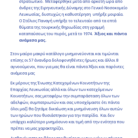
στρατιωτικό. Μεταφέρθηκε μετά από αρκετή ώρα από
άνδρες της Ειρηνευτικής Δύναμης στο Γενικό Νοσοκομείο
Λευκωσίας, δυστυχώς η καθυστέρηση υπήρξε μοιραία.
Ο Στέλιος Παναγή υπήρξε το τελευταίο από τα επτά
θύματα της τουρκικής θηριωδίας στη γραμμή
καταπαύσεως του πυρός, μετά το 1974.
Άξιος και πάντα
ανάμεσα μας.
Στον μαύρο μακρύ κατάλογο μνημονεύονται και τιμώνται
επίσης οι 57 άνανδρα δολοφονηθέντες ήρωες και άλλοι 8
αγνοούμενοι, που για μας θα είναι πάντα Άξιοι και παρόντες
ανάμεσα μας
Εκ μέρους της Ένωσης Κατεχομένων Κοινοτήτων της
Επαρχίας Λευκωσίας αλλά και όλων των κατεχόμενων
Κοινοτήτων, σας μεταφέρω την συμπαράσταση όλων των
αδελφών, συμπατριωτών και σας υποσχόμαστε ότι πάντα
όλοι μαζί θα ζητάμε δικαίωση και μνημόνευση όλων αυτών
των ηρώων που θυσιάστηκαν για την πατρίδα. Και δεν
υπάρχει καλύτερο μνημόσυνο και τιμή από την ενότητα που
πρέπει να μας χαρακτηρίζει.
Αισθανόμαστε το βάρος της θυσίας των τιμωμένων σήμερα