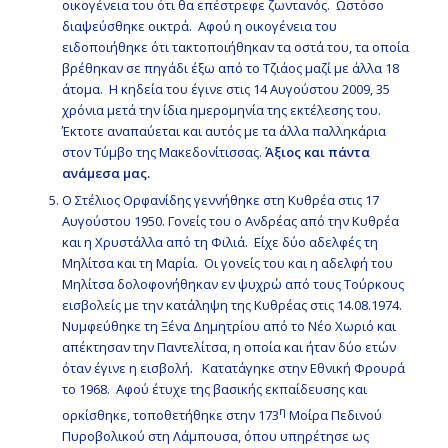
οικογένεια του ότι θα επέστρεφε ζωντανός. Ωστόσο
διαψεύσθηκε οικτρά. Αφού η οικογένεια του
ειδοποιήθηκε ότι τακτοποιήθηκαν τα οστά του, τα οποία
βρέθηκαν σε πηγάδι έξω από το Τζιάος μαζί με άλλα 18
άτομα. Η κηδεία του έγινε στις 14 Αυγούστου 2009, 35
χρόνια μετά την ίδια ημερομηνία της εκτέλεσης του.
Έκτοτε αναπαύεται και αυτός με τα άλλα παλληκάρια
στον Τύμβο της Μακεδονίτισσας.
Άξιος και πάντα
ανάμεσα μας.
Ο Στέλιος Ορφανίδης γεννήθηκε στη Κυθρέα στις 17
Αυγούστου 1950. Γονείς του ο Ανδρέας από την Κυθρέα
και η Χρυστάλλα από τη Φιλιά. Είχε δύο αδελφές τη
Μηλίτσα και τη Μαρία. Οι γονείς του και η αδελφή του
Μηλίτσα δολοφονήθηκαν εν ψυχρώ από τους Τούρκους
εισβολείς με την κατάληψη της Κυθρέας στις 14.08.1974.
Νυμφεύθηκε τη Ξένα Δημητρίου από το Νέο Χωριό και
απέκτησαν την Παντελίτσα, η οποία και ήταν δύο ετών
όταν έγινε η εισβολή. Κατατάγηκε στην Εθνική Φρουρά
το 1968. Αφού έτυχε της βασικής εκπαίδευσης και
η
ορκίσθηκε, τοποθετήθηκε στην 173
Μοίρα Πεδινού
Πυροβολικού στη Λάμπουσα, όπου υπηρέτησε ως