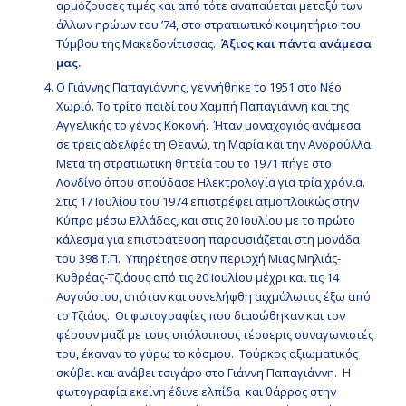
αρμόζουσες τιμές και από τότε αναπαύεται μεταξύ των
άλλων ηρώων του ’74, στο στρατιωτικό κοιμητήριο του
Τύμβου της Μακεδονίτισσας.
Άξιος και πάντα ανάμεσα
μας.
Ο Γιάννης Παπαγιάννης, γεννήθηκε το 1951 στο Νέο
Χωριό. Το τρίτο παιδί του Χαμπή Παπαγιάννη και της
Αγγελικής το γένος Κοκονή. Ήταν μοναχογιός ανάμεσα
σε τρεις αδελφές τη Θεανώ, τη Μαρία και την Ανδρούλλα.
Μετά τη στρατιωτική θητεία του το 1971 πήγε στο
Λονδίνο όπου σπούδασε Ηλεκτρολογία για τρία χρόνια.
Στις 17 Ιουλίου του 1974 επιστρέφει ατμοπλοϊκώς στην
Κύπρο μέσω Ελλάδας, και στις 20 Ιουλίου με το πρώτο
κάλεσμα για επιστράτευση παρουσιάζεται στη μονάδα
του 398 Τ.Π. Υπηρέτησε στην περιοχή Μιας Μηλιάς-
Κυθρέας-Τζιάους από τις 20 Ιουλίου μέχρι και τις 14
Αυγούστου, οπόταν και συνελήφθη αιχμάλωτος έξω από
το Τζιάος. Οι φωτογραφίες που διασώθηκαν και τον
φέρουν μαζί με τους υπόλοιπους τέσσερις συναγωνιστές
του, έκαναν το γύρω το κόσμου. Τούρκος αξιωματικός
σκύβει και ανάβει τσιγάρο στο Γιάννη Παπαγιάννη. Η
φωτογραφία εκείνη έδινε ελπίδα και θάρρος στην