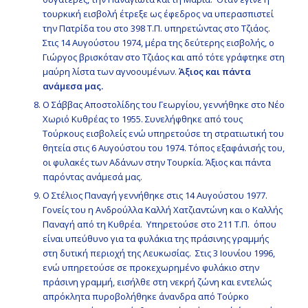
τουρκική εισβολή έτρεξε ως έφεδρος να υπερασπιστεί
την Πατρίδα του στο 398 Τ.Π. υπηρετώντας στο Τζιάος.
Στις 14 Αυγούστου 1974, μέρα της δεύτερης εισβολής, ο
Γιώργος βρισκόταν στο Τζιάος και από τότε γράφτηκε στη
μαύρη λίστα των αγνοουμένων.
Άξιος και πάντα
ανάμεσα μας.
Ο Σάββας Αποστολίδης του Γεωργίου, γεννήθηκε στο Νέο
Χωριό Κυθρέας το 1955. Συνελήφθηκε από τους
Τούρκους εισβολείς ενώ υπηρετούσε τη στρατιωτική του
θητεία στις 6 Αυγούστου του 1974. Τόπος εξαφάνισής του,
οι φυλακές των Αδάνων στην Τουρκία. Άξιος και πάντα
παρόντας ανάμεσά μας.
Ο Στέλιος Παναγή γεννήθηκε στις 14 Αυγούστου 1977.
Γονείς του η Ανδρούλλα Καλλή Χατζιαντώνη και ο Καλλής
Παναγή από τη Κυθρέα. Υπηρετούσε στο 211 Τ.Π. όπου
είναι υπεύθυνο για τα φυλάκια της πράσινης γραμμής
στη δυτική περιοχή της Λευκωσίας. Στις 3 Ιουνίου 1996,
ενώ υπηρετούσε σε προκεχωρημένο φυλάκιο στην
πράσινη γραμμή, εισήλθε στη νεκρή ζώνη και εντελώς
απρόκλητα πυροβολήθηκε άνανδρα από Τούρκο