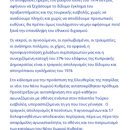
Οι αποφράδες ημέρες του μαύρου Ιούλη του 1974 δεν μας
αφήνουν να ξεχάσουμε το δίδυμο έγκλημα του
πραξικοπήματος και της τουρκικής εισβολής, χωρίς να
αναδύουμε πληγές και χωρίς να αποδίδουμε προσωπικές
ευθύνες, θα πρέπει όμως τουλάχιστον να μην αφήσουμε ποτέ
ξανά την επανάληψη του εθνικού διχασμού.
Οι νεκροί, οι αγνοούμενοι, οι εγκλωβισμένοι, οι τραυματίες,
οι ανάπηροι πολέμου, οι χήρες, τα ορφανά, η
προσφυγοποίηση χιλιάδων συμπατριωτών μας και η
συνεχιζόμενη κατοχή του 37% του εδάφους της Κυπριακής
Δημοκρατίας είναι ο τραγικός απολογισμός του δίδυμου και
αποτρόπαιου εγκλήματος του 1974.
Στο κάλεσμα για την προάσπιση της Ελευθερίας της πατρίδας
οι νέοι του Νέου Χωριού Κυθρέας ανταποκρίθηκαν πρόθυμα.
Προσέτρεξαν με αυταπάρνηση στο ιερό καθήκον
αγωνιζόμενοι με σθένος ενάντια στον πάνοπλο Τούρκο
εισβολέα, υπερασπιζόμενοι τη γη που τους γέννησε. Ο
τραγικός απολογισμός 8 πεσόντων, 9 αγνοουμένων και 57
δολοφονηθέντων αποδεικνύει περίτρανα, πέρα ως πέρα την
απαράμιλλη αγωνιστικότητα, το σθένος και τον πατριωτισμό
των κατοίκων του Νέου Χωριού Κυθρέας.