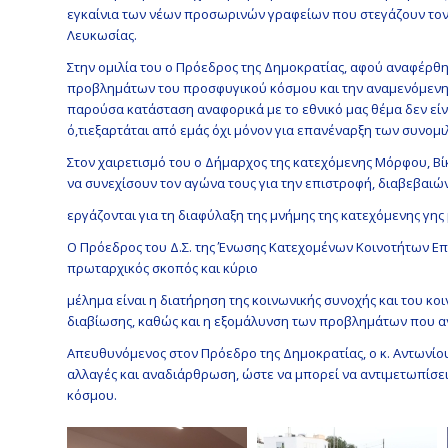
εγκαίνια των νέων προσωρινών γραφείων που στεγάζουν το
Λευκωσίας.
Στην ομιλία του ο Πρόεδρος της Δημοκρατίας, αφού αναφέρθη
προβλημάτων του προσφυγικού κόσμου και την αναμενόμενη 
παρούσα κατάσταση αναφορικά με το εθνικό μας θέμα δεν είναι
ό,τιεξαρτάται από εμάς όχι μόνον για επανέναρξη των συνομι
Στον χαιρετισμό του ο Δήμαρχος της κατεχόμενης Μόρφου, Β
να συνεχίσουν τον αγώνα τους για την επιστροφή, διαβεβαιών
εργάζονται για τη διαφύλαξη της μνήμης της κατεχόμενης γης 
Ο Πρόεδρος του Δ.Σ. της Ένωσης Κατεχομένων Κοινοτήτων Επα
πρωταρχικός σκοπός και κύριο
μέλημα είναι η διατήρηση της κοινωνικής συνοχής και του κο
διαβίωσης, καθώς και η εξομάλυνση των προβλημάτων που α
Απευθυνόμενος στον Πρόεδρο της Δημοκρατίας, ο κ. Αντωνίου
αλλαγές και αναδιάρθρωση, ώστε να μπορεί να αντιμετωπίσε
κόσμου.