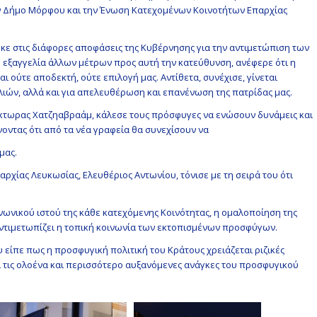
ν Δήμο Μόρφου και την Ένωση Κατεχομένων Κοινοτήτων Επαρχίας
κε στις διάφορες αποφάσεις της Κυβέρνησης για την αντιμετώπιση των
εξαγγελία άλλων μέτρων προς αυτή την κατεύθυνση, ανέφερε ότι η
 ούτε αποδεκτή, ούτε επιλογή μας. Αντίθετα, συνέχισε, γίνεται
λιών, αλλά και για απελευθέρωση και επανένωση της πατρίδας μας.
ίκτωρας Χατζηαβραάμ, κάλεσε τους πρόσφυγες να ενώσουν δυνάμεις και
οντας ότι από τα νέα γραφεία θα συνεχίσουν να
μας.
ρχίας Λευκωσίας, Ελευθέριος Αντωνίου, τόνισε με τη σειρά του ότι
ινωνικού ιστού της κάθε κατεχόμενης Κοινότητας, η ομαλοποίηση της
ντιμετωπίζει η τοπική κοινωνία των εκτοπισμένων προσφύγων.
 είπε πως η προσφυγική πολιτική του Κράτους χρειάζεται ριζικές
ι τις ολοένα και περισσότερο αυξανόμενες ανάγκες του προσφυγικού