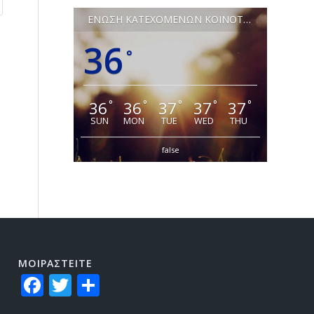
ΕΝΩΣΗ ΚΑΤΕΧΟΜΕΝΩΝ ΚΟΙΝΟΤΗΤΩΝ ΛΕΥΚΩΣΙΑΣ
36
°
36
36
37
37
37
°
°
°
°
°
SUN
MON
TUE
WED
THU
false
ΜΟΙΡΑΣTEITE
Facebook
Twitter
Share