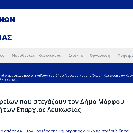
ες
Νομοθεσίες – Κανονισμοί
Διοίκηση – Οργάνωση
Χρήσιμ
ινών γραφείων που στεγάζουν τον Δήμο Μόρφου και την Ένωση Κατεχομένων Κοι
ρφου κα...
αφείων που στεγάζουν τον Δήμο Μόρφου
ήτων Επαρχίας Λευκωσίας
ιά από την Α.Ε. τον Πρόεδρο της Δημοκρατίας κ. Νίκο Χριστοδουλίδη τα