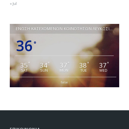
« Jul
ΕΝΩΣΗ ΚΑΤΕΧΟΜΕΝΩΝ ΚΟΙΝΟΤΗΤΩΝ ΛΕΥΚΩΣΙΑΣ
36
°
35
34
37
38
37
°
°
°
°
°
SAT
SUN
MON
TUE
WED
false