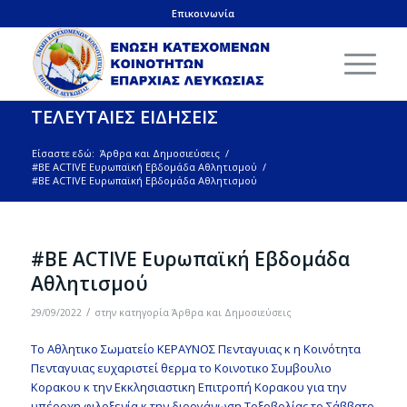
Επικοινωνία
ΤΕΛΕΥΤΑΙΕΣ ΕΙΔΗΣΕΙΣ
Είσαστε εδώ:
Άρθρα και Δημοσιεύσεις
/
#BE ACTIVE Ευρωπαϊκή Εβδομάδα Αθλητισμού
/
#BE ACTIVE Ευρωπαϊκή Εβδομάδα Αθλητισμού
#BE ACTIVE Ευρωπαϊκή Εβδομάδα
Αθλητισμού
/
29/09/2022
στην κατηγορία
Άρθρα και Δημοσιεύσεις
Το Αθλητικο Σωματείο ΚΕΡΑΥΝΟΣ Πενταγυιας κ η Κοινότητα
Πενταγυιας ευχαριστεί θερμα το Κοινοτικο Συμβουλιο
Κορακου κ την Εκκλησιαστικη Επιτροπή Κορακου για την
υπέροχη φιλοξενία κ την διοργάνωση Τοξοβολίας το Σάββατο