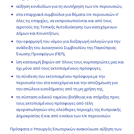
αύξηση κονδυλίων για τη συντήρηση των τ/κ περιουσιών,
στα επαρχιακά συμβούλια για θέματα τ/κ περιουσιών σ’
όλες τις επαρχίες, να εκπροσωπούνται και από τους
αιρετούς της Τοπικής Αυτοδιοίκησης των κατεχόμενων
Δήμων και Κοινοτήτων,
την εφαρμογή του νόμου για διεξαγωγή εκλογών για την
ανάδειξη του Διοικητικού Συμβουλίου της Παγκύπριας
Ένωσης Προσφύγων (ΠΕΠ),
ίση κατανομή βαρών απ’ όλους τους συμπατριώτες μας και
όχι μόνο από τους εκτοπισμένους-πρόσφυγες,
τη σύνδεση του εκτοπισμένου-πρόσφυγα με την
περιουσία του στα κατεχόμενα και την αποζημίωση για
την απώλεια εισοδήματος από τη μη χρήση της,
τη σύσταση ειδικού ταμείου βοήθειας και στήριξης προς
τους εκτοπισμένους-πρόσφυγες από τέλη
αγοραπωλησιών στις ελεύθερες περιοχές της Κυπριακής
Δημοκρατίας ή και από ενοίκια των τ/κ περιουσιών.
Πρόσφατα ο Υπουργός Εσωτερικών ανακοίνωσε αύξηση των