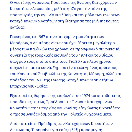
Ο Λευτέρης Αντωνίου, Πρόεδρος της Ένωσης Κατεχόμενων
Κοινοτήτων Λευκωσίας, μιλά στη «Σ» για τον πόνο της
προσφυγιάς, την αγωνία για λύση και τον ρόλο των ενώσεων
κατεχόμενων κοινοτήτων στη διατήρηση της μνήμης και της
ελπίδας.
Γεννημένος το 1967 στην κατεχόμενη κοινότητα των
Μασάρων, ο Λευτέρης Αντωνίου έχει ζήσει το μεγαλύτερο
μέρος των παιδικών του χρόνων σε προσφυγικό συνοικισμό,
συνεπεία της τουρκικής εισβολής του 1974 και του βίαιου
διωγμού τους από το σπίτι τους. Για 30 και πλέον χρόνια
ασχολείται με τα κοινά. Σήμερα είναι εκλεγμένος πρόεδρος
του Κοινοτικού Συμβουλίου της Κοινότητας Μάσαρη, αλλά και
πρόεδρος του Δ.Σ. της Ένωσης Κατεχόμενων Κοινοτήτων
Επαρχίας Λευκωσίας.
Εξιστορεί τις θύμησες της εισβολής του 1974 και καταθέτει τις
προσδοκίες του ως Προέδρου της Ένωσης Κατεχόμενων
Κοινοτήτων της Επαρχίας Λευκωσίας, εξηγώντας τι χρειάζεται
ο προσφυγικός κόσμος από την Πολιτεία 48 χρόνια μετά.
Από πότε είστε Πρόεδρος των Κατεχόμενων Κοινοτήτων
Λευκωσίας; Τι σημαίνει για εσάς η λέξη προσφυγιά;