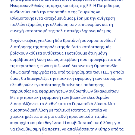
Ηνωμένων Εθνών, τις αρχές και αξίες της Ε.Ε. Η Πατρίδα μας
κινδυνεύει από την προσπάθεια της Τουρκίας να
ισλαμοποιήσει τα κατεχόμενά μας μέρη με την ανέγερση
πολλών τζαμιών, την αλλοίωση των τοπωνυμίων και τη
συνεχή καταστροφή της πολιτιστικής κληρονομιάς μας.
Τυχόν σκέψεις για λύση δύο Κρατών ή συνομοσπονδίας ή
διατήρησης της απαράδεκτης de facto κατάστασης μάς
βρίσκουν κάθετα αντίθετους. Πιστεύουμε ότι η μόνη
συμβιβαστική λύση και ως υπέρβαση που προσφέρεται υπό
τις περιστάσεις, είναι η Διζωνική Δικοινοτική Ομοσπονδία
όπως αυτή περιγράφεται από τα ψηφίσματα των Η.Ε., η οποία
όμως θα διασφαλίζει την πρακτική εφαρμογή των τεσσάρων
ελευθεριών: εγκατάστασης-διακίνησης-απόκτησης
περιουσίας και εφαρμογής των ανθρωπίνων δικαιωμάτων.
Με την πρακτική εφαρμογή των βασικών ελευθεριών
διασφαλίζονται το Διεθνές και το Ευρωπαϊκό Δίκαιο. Μια
ομοσπονδιακή λύση με πολιτική ισότητα, η οποία να
χαρακτηρίζεται από μια διεθνή προσωπικότητα, μία
κυριαρχία και μία ιθαγένεια. Η συμβιβαστική αυτή λύση, για
να είναι βιώσιμη θα πρέπει να απαλλάσσει την Κύπρο από τα