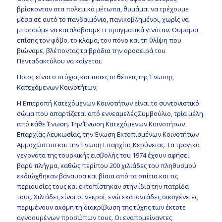
βρίσκονταν στα πολεμικά μέτωπα, θυμάμαι να τρέχουμε
μέσα σε αυτό το πανδαιμόνιο, πανικοβλημένοι, χωρίς να
μπορούμε να καταλάβουμε τι πραγματικά γινόταν. Θυμάμαι
επίσης τον φόβο, το κλάμα, τον πόνο και τη θλίψη που
βιώναμε, βλέποντας τα βράδια την οροσειρά του
Πενταδακτύλου να καίγεται.
Ποιος είναι ο στόχος και ποιες οι θέσεις της Ένωσης
Κατεχόμενων Κοινοτήτων;
Η Επιτροπή Κατεχόμενων Κοινοτήτων είναι το συντονιστικό
σώμα που απαρτίζεται από εννεαμελές Συμβούλιο, τρία μέλη
από κάθε Ένωση. Την Ένωση Κατεχόμενων Κοινοτήτων
Επαρχίας Λευκωσίας, την Ένωση Εκτοπισμένων Κοινοτήτων
Αμμοχώστου και την Ένωση Επαρχίας Κερύνειας. Τα τραγικά
γεγονότα της τουρκικής εισβολής του 1974 έχουν αφήσει
βαρύ πλήγμα, καθώς περίπου 200 χιλιάδες του πληθυσμού
εκδιώχθηκαν βάναυσα και βίαια από τα σπίτια και τις
περιουσίες τους και εκτοπίστηκαν στην ίδια την πατρίδα
τους. Χιλιάδες είναι οι νεκροί, ενώ εκατοντάδες οικογένειες
περιμένουν ακόμη τη διακρίβωση της τύχης των έκτοτε
αγνοουμένων προσώπων τους. Οι εναπομείναντες