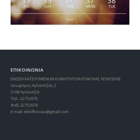
35
35
37
37
38
FRI
SAT
SUN
MON
TUE
false
ΕΠΙΚΟΙΝΩΝΙΑ
ΕΝΩΣΗ ΚΑΤΕΧΟΜΕΝΩΝ ΚΟΙΝΟΤΗΤΩΝ ΕΠΑΡΧΙΑΣ ΛΕΥΚΩΣΙΑΣ
Λεωφόρος Αγλαντζιάς 2
2108 Αγλαντζιά
Τηλ.: 22752075
Φαξ: 22752076
E-mail: eklefkosias@gmail.com