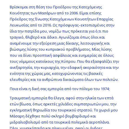
Βρίσκομαι στη θέση του Προέδρου της Κατεχόμενης
Κοινότητας των Μασάρων από το 2006. Είμαι επίσης
Πρόεδρος της Ένωσης Κατεχόμενων Κοινοτήτων Επαρχίας
Λευκωσίας από το 2016. Ως πρόσφυγας–εκτοπισμένος στην
ίδια την πατρίδα μου, νομίζω πως πρόκειται για ό,τι πιο
τραγικό, θλιβερό και άδικο. Αγωνίζομαι όπως όλοι και
αναμένουμε την εξεύρεση μιας δίκαιης, λειτουργικής και
βιώσιμης λύσης του κυπριακού προβλήματος. Μίας λύσης
που να δίνει προοπτική ασφάλειας και ευημερίας σε όλους
τους νόμιμους κατοίκους της Κύπρου. Που θα εξασφαλίζει την
ανεξαρτησία, την κυριαρχία, την εδαφική ακεραιότητα και την
ενότητα της χώρας μας, κατοχυρώνοντας τις βασικές
ελευθερίες και τα ανθρώπινα δικαιώματα όλων των πολιτών.
Ποια είναι η δική σας εμπειρία από τον πόλεμο του 1974;
Τραυματική εμπειρία θα έλεγα, αφού στην ηλικία των επτά
ετών βίωσα, όπως αρκετές χιλιάδες συμπατριωτών μου, την
εγκληματική θηριωδία του τουρκικού στρατού. Το χωριό μου
Μάσαρη δέχθηκε πολύ σκληρό βομβαρδισμό και
μιδραλιοβολισμό από τα τουρκικά πολεμικά αεροπλάνα.
Όλοι, γυναικόπαιδα και ηλικιωμένοι, αφού οι άνδρες