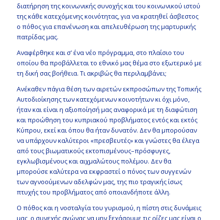
διατήρηση της κοινωνικής συνοχής και του κοινωνικού ιστού
της κάθε κατεχόμενης κοινότητας, για να κρατηθεί άσβεστος
ο πόθος για επανένωση και απελευθέρωση της μαρτυρικής
πατρίδας μας.
Αναφέρθηκε και σ’ ένα νέο πρόγραμμα, στο πλαίσιο του
οποίου θα προβάλλεται το εθνικό μας θέμα στο εξωτερικό με
τη δική σας βοήθεια. Τι ακριβώς θα περιλαμβάνει;
Ανέκαθεν πάγια θέση των αιρετών εκπροσώπων της Τοπικής
Αυτοδιοίκησης των κατεχόμενων κοινοτήτων κι όχι μόνο,
ήταν και είναι η αξιοποίησή μας αναφορικά με τη διαφώτιση
και προώθηση του κυπριακού προβλήματος εντός και εκτός
Κύπρου, εκεί και όπου θα ήταν δυνατόν. Δεν θα μπορούσαν
να υπάρχουν καλύτεροι «πρεσβευτές» και γνώστες θα έλεγα
από τους βιωματικούς εκτοπισμένους–πρόσφυγες,
εγκλωβισμένους και αιχμαλώτους πολέμου. Δεν θα
μπορούσε καλύτερα να εκφραστεί ο πόνος των συγγενών
των αγνοούμενων αδελφών μας, της πιο τραγικής ίσως
πτυχής του προβλήματος από οποιανδήποτε άλλη.
Ο πόθος και η νοσταλγία του γυρισμού, η πίστη στις δυνάμεις
μας, ο συνεχής αγώνας να μην ξεχάσουμε τις ρίζες μας είναι ο