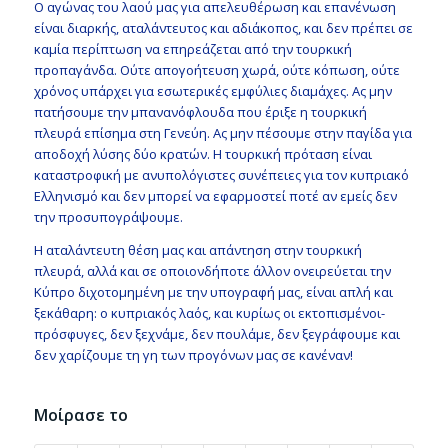
Ο αγώνας του λαού μας για απελευθέρωση και επανένωση
είναι διαρκής, αταλάντευτος και αδιάκοπος, και δεν πρέπει σε
καμία περίπτωση να επηρεάζεται από την τουρκική
προπαγάνδα. Ούτε απογοήτευση χωρά, ούτε κόπωση, ούτε
χρόνος υπάρχει για εσωτερικές εμφύλιες διαμάχες. Ας μην
πατήσουμε την μπανανόφλουδα που έριξε η τουρκική
πλευρά επίσημα στη Γενεύη. Ας μην πέσουμε στην παγίδα για
αποδοχή λύσης δύο κρατών. Η τουρκική πρόταση είναι
καταστροφική με ανυπολόγιστες συνέπειες για τον κυπριακό
Ελληνισμό και δεν μπορεί να εφαρμοστεί ποτέ αν εμείς δεν
την προσυπογράψουμε.
Η αταλάντευτη θέση μας και απάντηση στην τουρκική
πλευρά, αλλά και σε οποιονδήποτε άλλον ονειρεύεται την
Κύπρο διχοτομημένη με την υπογραφή μας, είναι απλή και
ξεκάθαρη: ο κυπριακός λαός, και κυρίως οι εκτοπισμένοι-
πρόσφυγες, δεν ξεχνάμε, δεν πουλάμε, δεν ξεγράφουμε και
δεν χαρίζουμε τη γη των προγόνων μας σε κανέναν!
Μοίρασε το