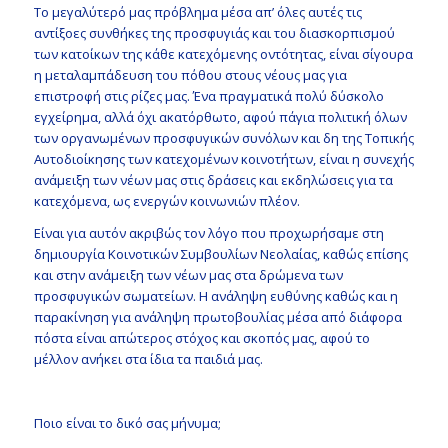
Το μεγαλύτερό μας πρόβλημα μέσα απ’ όλες αυτές τις
αντίξοες συνθήκες της προσφυγιάς και του διασκορπισμού
των κατοίκων της κάθε κατεχόμενης οντότητας, είναι σίγουρα
η μεταλαμπάδευση του πόθου στους νέους μας για
επιστροφή στις ρίζες μας. Ένα πραγματικά πολύ δύσκολο
εγχείρημα, αλλά όχι ακατόρθωτο, αφού πάγια πολιτική όλων
των οργανωμένων προσφυγικών συνόλων και δη της Τοπικής
Αυτοδιοίκησης των κατεχομένων κοινοτήτων, είναι η συνεχής
ανάμειξη των νέων μας στις δράσεις και εκδηλώσεις για τα
κατεχόμενα, ως ενεργών κοινωνιών πλέον.
Είναι για αυτόν ακριβώς τον λόγο που προχωρήσαμε στη
δημιουργία Κοινοτικών Συμβουλίων Νεολαίας, καθώς επίσης
και στην ανάμειξη των νέων μας στα δρώμενα των
προσφυγικών σωματείων. Η ανάληψη ευθύνης καθώς και η
παρακίνηση για ανάληψη πρωτοβουλίας μέσα από διάφορα
πόστα είναι απώτερος στόχος και σκοπός μας, αφού το
μέλλον ανήκει στα ίδια τα παιδιά μας.
Ποιο είναι το δικό σας μήνυμα;