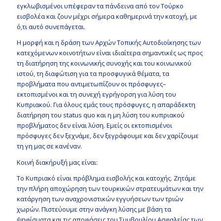
εγκλωβισμένοι υπέφεραν τα πάνδεινα από τον Τούρκο
εισβολέα και ζουν μέχρι σήμερα καθημερινά την κατοχή, με
ό,τι αυτό συνεπάγεται.
Η μορφή και η δράση των Αρχών Τοπικής Αυτοδιοίκησης των
κατεχόμενων κοινοτήτων είναι ιδιαίτερα σημαντικές ως προς
τη διατήρηση της κοινωνικής συνοχής και του κοινωνικού
ιστού, τη διαφώτιση για τα προσφυγικά θέματα, τα
προβλήματα που αντιμετωπίζουν οι πρόσφυγες–
εκτοπισμένοι και τη συνεχή εγρήγορση για λύση του
Κυπριακού. Για όλους εμάς τους πρόσφυγες, η απαράδεκτη
διατήρηση του status quo και η μη λύση του κυπριακού
προβλήματος δεν είναι λύση. Εμείς οι εκτοπισμένοι
πρόσφυγες δεν ξεχνάμε, δεν ξεγράφουμε και δεν χαρίζουμε
τη γη μας σε κανέναν.
Κοινή διακήρυξή μας είναι:
Το Κυπριακό είναι πρόβλημα εισβολής και κατοχής. Ζητάμε
την πλήρη αποχώρηση των τουρκικών στρατευμάτων και την
κατάργηση των αναχρονιστικών εγγυήσεων των τριών
χωρών. Πιστεύουμε στην ανάγκη λύσης με βάση τα
ψηφίσματα και τις αποφάσεις του Συμβουλίου Ασφαλείας των