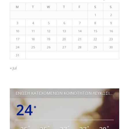
M
T
W
T
F
S
S
1
2
3
4
5
6
7
8
9
10
11
12
13
14
15
16
17
18
19
20
21
22
23
24
25
26
27
28
29
30
31
« Jul
ΕΝΩΣΗ ΚΑΤΕΧΟΜΕΝΩΝ ΚΟΙΝΟΤΗΤΩΝ ΛΕΥΚΩΣΙΑΣ
24
°
°
°
°
°
°