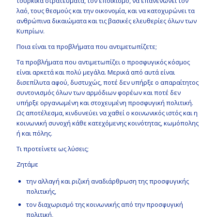
τουρκικά στρατεύματα, τον εποικισμό, να επανενώνει τον
λαό, τους θεσμούς και την οικονομία, και να κατοχυρώνει τα
ανθρώπινα δικαιώματα και τις βασικές ελευθερίες όλων των
Κυπρίων.
Ποια είναι τα προβλήματα που αντιμετωπίζετε;
Τα προβλήματα που αντιμετωπίζει ο προσφυγικός κόσμος
είναι αρκετά και πολύ μεγάλα. Μερικά από αυτά είναι
δισεπίλυτα αφού, δυστυχώς, ποτέ δεν υπήρξε ο απαραίτητος
συντονισμός όλων των αρμόδιων φορέων και ποτέ δεν
υπήρξε οργανωμένη και στοχευμένη προσφυγική πολιτική.
Ως αποτέλεσμα, κινδυνεύει να χαθεί ο κοινωνικός ιστός και η
κοινωνική συνοχή κάθε κατεχόμενης κοινότητας, κωμόπολης
ή και πόλης.
Τι προτείνετε ως λύσεις;
Ζητάμε
την αλλαγή και ριζική αναδιάρθρωση της προσφυγικής
πολιτικής,
τον διαχωρισμό της κοινωνικής από την προσφυγική
πολιτική,