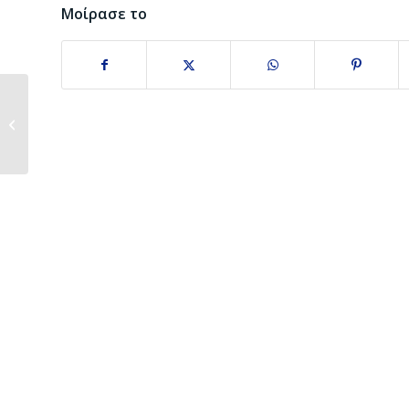
Μοίρασε το
Εθνικό Μνημόσυνο
Τραχωνιτών
(14/10/2018)