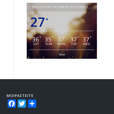
ΕΝΩΣΗ ΚΑΤΕΧΟΜΕΝΩΝ ΚΟΙΝΟΤΗΤΩΝ ΛΕΥΚΩΣΙΑΣ
27
°
36
35
37
37
37
°
°
°
°
°
SAT
SUN
MON
TUE
WED
false
ΜΟΙΡΑΣTEITE
Facebook
Twitter
Share