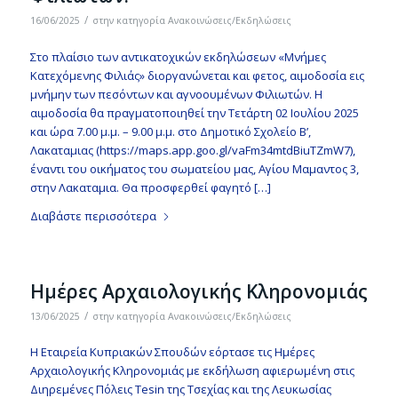
/
16/06/2025
στην κατηγορία
Ανακοινώσεις/Εκδηλώσεις
Στο πλαίσιο των αντικατοχικών εκδηλώσεων «Μνήμες
Κατεχόμενης Φιλιάς» διοργανώνεται και φετος, αιμοδοσία εις
μνήμην των πεσόντων και αγνοουμένων Φιλιωτών. Η
αιμοδοσία θα πραγματοποιηθεί την Τετάρτη 02 Ιουλίου 2025
και ώρα 7.00 μ.μ. – 9.00 μ.μ. στο Δημοτικό Σχολείο Β’,
Λακαταμιας (https://maps.app.goo.gl/vaFm34mtdBiuTZmW7),
έναντι του οικήματος του σωματείου μας, Αγίου Μαμαντος 3,
στην Λακαταμια. Θα προσφερθεί φαγητό […]
Διαβάστε περισσότερα
Ημέρες Αρχαιολογικής Κληρονομιάς
/
13/06/2025
στην κατηγορία
Ανακοινώσεις/Εκδηλώσεις
Η Εταιρεία Κυπριακών Σπουδών εόρτασε τις Ημέρες
Αρχαιολογικής Κληρονομιάς με εκδήλωση αφιερωμένη στις
Διηρεμένες Πόλεις Tesin της Τσεχίας και της Λευκωσίας