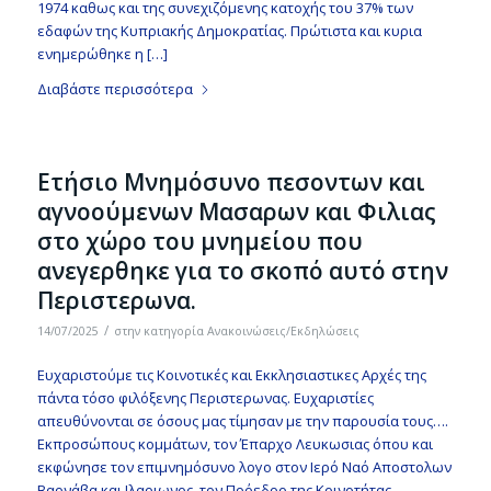
1974 καθως και της συνεχιζόμενης κατοχής του 37% των
εδαφών της Κυπριακής Δημοκρατίας. Πρώτιστα και κυρια
ενημερώθηκε η […]
Διαβάστε περισσότερα
Eτήσιο Μνημόσυνο πεσοντων και
αγνοούμενων Μασαρων και Φιλιας
στο χώρο του μνημείου που
ανεγερθηκε για το σκοπό αυτό στην
Περιστερωνα.
/
14/07/2025
στην κατηγορία
Ανακοινώσεις/Εκδηλώσεις
Ευχαριστούμε τις Κοινοτικές και Εκκλησιαστικες Αρχές της
πάντα τόσο φιλόξενης Περιστερωνας. Ευχαριστίες
απευθύνονται σε όσους μας τίμησαν με την παρουσία τους….
Εκπροσώπους κομμάτων, τον Έπαρχο Λευκωσιας όπου και
εκφώνησε τον επιμνημόσυνο λογο στον Ιερό Ναό Αποστολων
Βαρνάβα και Ιλαριωνος, τον Πρόεδρο της Κοινοτήτας