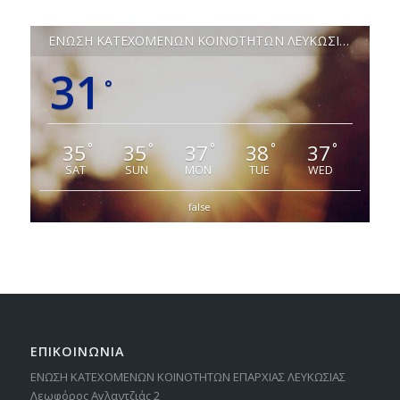
ΕΝΩΣΗ ΚΑΤΕΧΟΜΕΝΩΝ ΚΟΙΝΟΤΗΤΩΝ ΛΕΥΚΩΣΙΑΣ
31
°
35
35
37
38
37
°
°
°
°
°
SAT
SUN
MON
TUE
WED
false
ΕΠΙΚΟΙΝΩΝΙΑ
ΕΝΩΣΗ ΚΑΤΕΧΟΜΕΝΩΝ ΚΟΙΝΟΤΗΤΩΝ ΕΠΑΡΧΙΑΣ ΛΕΥΚΩΣΙΑΣ
Λεωφόρος Αγλαντζιάς 2