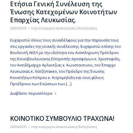
Ετήσια Γενική Συνέλευση της
Ένωσης Κατεχομένων Κοινοτήτων
Επαρχίας Λευκωσίας.
/
26/06/2025
στην κατηγορία
Ανακοινώσεις/Εκδηλώσεις
Ευχαριστώ όλους τους συναδέλφους για την παρουσία τους
στις εργασίες της γενικής συνέλευσης. Ευχαριστώ επίσης τον
Βουλευτή ΑΚΕΛ με την ιδιότητα του Αναπληρωτη Πρόεδρου
της Κοινοβουλευτικης Επιτροπής προσφύγων κ. Χριστοφιδη,
τον Αντιδήμαρχο Αγλαντζιας κ. Κωνσταντινου, τον Έπαρχο
Λευκωσιας κ. Χατζηπακκο, τον Πρόεδρο της Ένωσης
Κοινοτήτων Κύπρου κ. Κιτρομηλιδη και τους φίλους
Προέδρους των Ενώσεων των […]
Διαβάστε περισσότερα
KΟΙΝΟΤΙΚΟ ΣΥΜΒΟΥΛΙΟ ΤΡΑΧΩΝΑ!
/
23/06/2025
στην κατηγορία
Ανακοινώσεις/Εκδηλώσεις