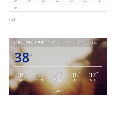
24
25
26
27
28
29
30
31
« Jul
ΕΝΩΣΗ ΚΑΤΕΧΟΜΕΝΩΝ ΚΟΙΝΟΤΗΤΩΝ ΛΕΥΚΩΣΙΑΣ
38
°
38
35
37
38
37
°
°
°
°
°
SAT
SUN
MON
TUE
WED
false