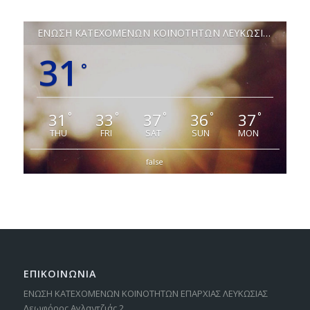
ΕΝΩΣΗ ΚΑΤΕΧΟΜΕΝΩΝ ΚΟΙΝΟΤΗΤΩΝ ΛΕΥΚΩΣΙΑΣ
31
°
31
33
37
36
37
°
°
°
°
°
THU
FRI
SAT
SUN
MON
false
ΕΠΙΚΟΙΝΩΝΙΑ
ΕΝΩΣΗ ΚΑΤΕΧΟΜΕΝΩΝ ΚΟΙΝΟΤΗΤΩΝ ΕΠΑΡΧΙΑΣ ΛΕΥΚΩΣΙΑΣ
Λεωφόρος Αγλαντζιάς 2