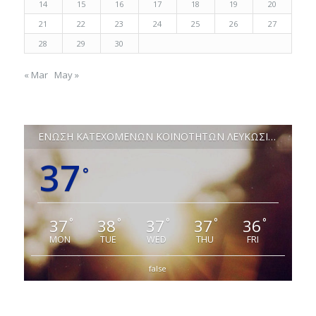
14
15
16
17
18
19
20
21
22
23
24
25
26
27
28
29
30
« Mar
May »
ΕΝΩΣΗ ΚΑΤΕΧΟΜΕΝΩΝ ΚΟΙΝΟΤΗΤΩΝ ΛΕΥΚΩΣΙΑΣ
37
°
37
38
37
37
36
°
°
°
°
°
MON
TUE
WED
THU
FRI
false