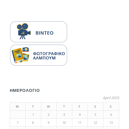
ΗΜΕΡΟΛΟΓΙΟ
April 2025
M
T
W
T
F
S
S
1
2
3
4
5
6
7
8
9
10
11
12
13