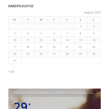
ΗΜΕΡΟΛΟΓΙΟ
August 2026
M
T
W
T
F
S
S
1
2
3
4
5
6
7
8
9
10
11
12
13
14
15
16
17
18
19
20
21
22
23
24
25
26
27
28
29
30
31
« Jul
ΕΝΩΣΗ ΚΑΤΕΧΟΜΕΝΩΝ ΚΟΙΝΟΤΗΤΩΝ ΛΕΥΚΩΣΙΑΣ
29
°