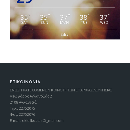
35
35
37
38
37
°
°
°
°
°
SAT
SUN
MON
TUE
WED
false
ΕΠΙΚΟΙΝΩΝΙΑ
ΕΝΩΣΗ ΚΑΤΕΧΟΜΕΝΩΝ ΚΟΙΝΟΤΗΤΩΝ ΕΠΑΡΧΙΑΣ ΛΕΥΚΩΣΙΑΣ
Λεωφόρος Αγλαντζιάς 2
2108 Αγλαντζιά
Τηλ.: 22752075
Φαξ: 22752076
E-mail: eklefkosias@gmail.com