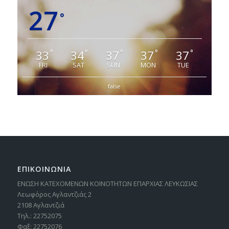
27
°
33
34
37
37
37
°
°
°
°
°
FRI
SAT
SUN
MON
TUE
false
ΕΠΙΚΟΙΝΩΝΙΑ
ΕΝΩΣΗ ΚΑΤΕΧΟΜΕΝΩΝ ΚΟΙΝΟΤΗΤΩΝ ΕΠΑΡΧΙΑΣ ΛΕΥΚΩΣΙΑΣ
Λεωφόρος Αγλαντζιάς 2
2108 Αγλαντζιά
Τηλ.: 22752075
Φαξ: 22752076