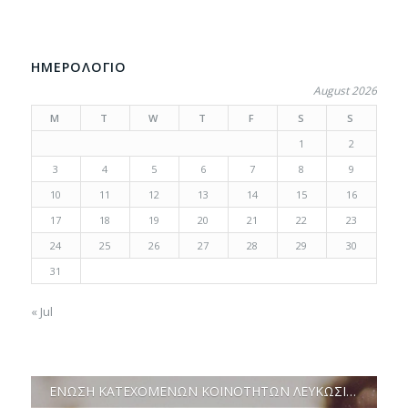
ΗΜΕΡΟΛΟΓΙΟ
August 2026
M
T
W
T
F
S
S
1
2
3
4
5
6
7
8
9
10
11
12
13
14
15
16
17
18
19
20
21
22
23
24
25
26
27
28
29
30
31
« Jul
ΕΝΩΣΗ ΚΑΤΕΧΟΜΕΝΩΝ ΚΟΙΝΟΤΗΤΩΝ ΛΕΥΚΩΣΙΑΣ