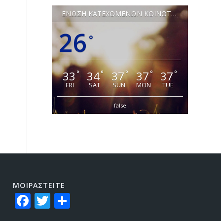
ΕΝΩΣΗ ΚΑΤΕΧΟΜΕΝΩΝ ΚΟΙΝΟΤΗΤΩΝ ΛΕΥΚΩΣΙΑΣ
26
°
33
34
37
37
37
°
°
°
°
°
FRI
SAT
SUN
MON
TUE
false
ΜΟΙΡΑΣTEITE
Facebook
Twitter
Share