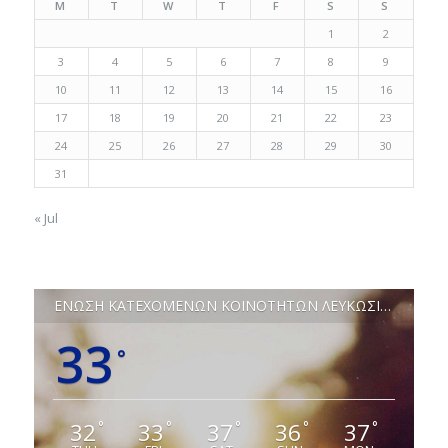
M
T
W
T
F
S
S
1
2
3
4
5
6
7
8
9
10
11
12
13
14
15
16
17
18
19
20
21
22
23
24
25
26
27
28
29
30
31
« Jul
ΕΝΩΣΗ ΚΑΤΕΧΟΜΕΝΩΝ ΚΟΙΝΟΤΗΤΩΝ ΛΕΥΚΩΣΙΑΣ
33
°
32
33
37
36
37
°
°
°
°
°