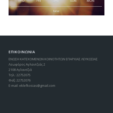
THU
FRI
SAT
SUN
MON
false
ΕΠΙΚΟΙΝΩΝΙΑ
ΕΝΩΣΗ ΚΑΤΕΧΟΜΕΝΩΝ ΚΟΙΝΟΤΗΤΩΝ ΕΠΑΡΧΙΑΣ ΛΕΥΚΩΣΙΑΣ
Λεωφόρος Αγλαντζιάς 2
2108 Αγλαντζιά
Τηλ.: 22752075
Φαξ: 22752076
E-mail: eklefkosias@gmail.com