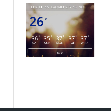
ΕΝΩΣΗ ΚΑΤΕΧΟΜΕΝΩΝ ΚΟΙΝΟΤΗΤΩΝ ΛΕΥΚΩΣΙΑΣ
26
°
36
35
37
37
37
°
°
°
°
°
SAT
SUN
MON
TUE
WED
false