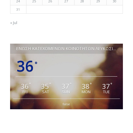
24
25
26
27
28
29
30
31
« Jul
ΕΝΩΣΗ ΚΑΤΕΧΟΜΕΝΩΝ ΚΟΙΝΟΤΗΤΩΝ ΛΕΥΚΩΣΙΑΣ
36
°
36
35
37
38
37
°
°
°
°
°
FRI
SAT
SUN
MON
TUE
false