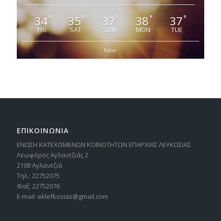
34
35
37
38
37
°
°
°
°
°
FRI
SAT
SUN
MON
TUE
false
ΕΠΙΚΟΙΝΩΝΙΑ
ΕΝΩΣΗ ΚΑΤΕΧΟΜΕΝΩΝ ΚΟΙΝΟΤΗΤΩΝ ΕΠΑΡΧΙΑΣ ΛΕΥΚΩΣΙΑΣ
Λεωφόρος Αγλαντζιάς 2
2108 Αγλαντζιά
Τηλ.: 22752075
Φαξ: 22752076
E-mail: eklefkosias@gmail.com