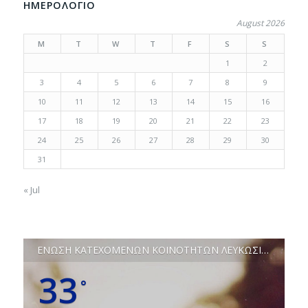
ΗΜΕΡΟΛΟΓΙΟ
August 2026
M
T
W
T
F
S
S
1
2
3
4
5
6
7
8
9
10
11
12
13
14
15
16
17
18
19
20
21
22
23
24
25
26
27
28
29
30
31
« Jul
ΕΝΩΣΗ ΚΑΤΕΧΟΜΕΝΩΝ ΚΟΙΝΟΤΗΤΩΝ ΛΕΥΚΩΣΙΑΣ
33
°