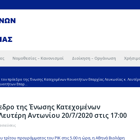
ες
Νομοθεσίες – Κανονισμοί
Διοίκηση – Οργάνωση
Χρήσιμ
 τον πρόεδρο της Ένωσης Κατεχομένων Κοινοτήτων Επαρχίας Λευκωσίας κ. Λευτέρη 
νοτήτων Επαρ...
όεδρο της Ένωσης Κατεχομένων
Λευτέρη Αντωνίου 20/7/2020 στις 17:00
οσιεύσεις
 τρίτου προγράμματος του ΡΙΚ στις 5.00 η ώρα, η Αθηνά Βιολάρη