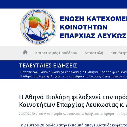
Χαιρετισμός Προέδρου
Αποστολή
Κοινότητ
ΤΕΛΕΥΤΑΙΕΣ ΕΙΔΗΣΕΙΣ
Είσαστε εδώ:
Ανακοινώσεις/Εκδηλώσεις
/
Η Αθηνά Βιολάρη φιλοξενεί
Η Αθηνά Βιολάρη φιλοξενεί τον πρόεδρο της Ένωσης Κατεχομένων Κοι
Η Αθηνά Βιολάρη φιλοξενεί τον πρ
Κοινοτήτων Επαρχίας Λευκωσίας κ. 
/
20/07/2020
στην κατηγορία
Ανακοινώσεις/Εκδηλώσεις
,
Άρθρα και Δημ
Τη Δευτέρα 20 Ιουλίου στην εκπομπή απογευματινός καφές του