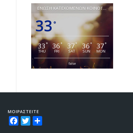
ΕΝΩΣΗ ΚΑΤΕΧΟΜΕΝΩΝ ΚΟΙΝΟΤΗΤΩΝ ΛΕΥΚΩΣΙΑΣ
33
°
33
36
37
36
37
°
°
°
°
°
THU
FRI
SAT
SUN
MON
false
ΜΟΙΡΑΣTEITE
Facebook
Twitter
Share