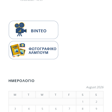
ΗΜΕΡΟΛΟΓΙΟ
August 2026
M
T
W
T
F
S
S
1
2
3
4
5
6
7
8
9