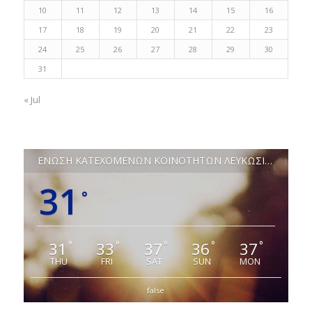
10
11
12
13
14
15
16
17
18
19
20
21
22
23
24
25
26
27
28
29
30
31
« Jul
ΕΝΩΣΗ ΚΑΤΕΧΟΜΕΝΩΝ ΚΟΙΝΟΤΗΤΩΝ ΛΕΥΚΩΣΙΑΣ
31
°
31
33
37
36
37
°
°
°
°
°
THU
FRI
SAT
SUN
MON
false