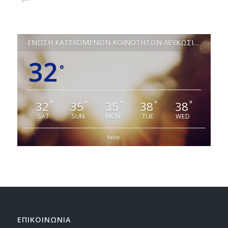
ΕΝΩΣΗ ΚΑΤΕΧΟΜΕΝΩΝ ΚΟΙΝΟΤΗΤΩΝ ΛΕΥΚΩΣΙΑΣ
32
°
32
35
35
38
38
°
°
°
°
°
SAT
SUN
MON
TUE
WED
false
ΕΠΙΚΟΙΝΩΝΙΑ