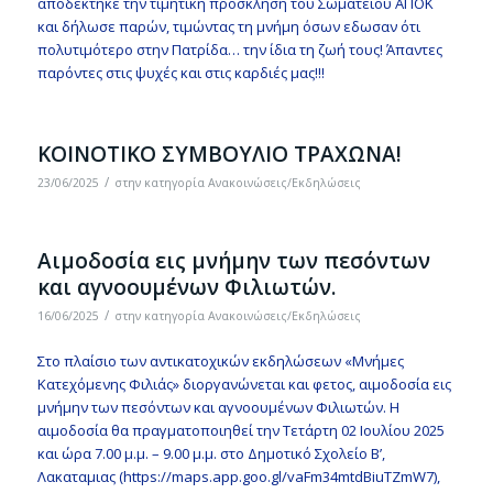
αποδεκτηκε την τιμητική πρόσκληση του Σωματείου ΑΠΟΚ
και δήλωσε παρών, τιμώντας τη μνήμη όσων εδωσαν ότι
πολυτιμότερο στην Πατρίδα… την ίδια τη ζωή τους! Άπαντες
παρόντες στις ψυχές και στις καρδιές μας!!!
KΟΙΝΟΤΙΚΟ ΣΥΜΒΟΥΛΙΟ ΤΡΑΧΩΝΑ!
/
23/06/2025
στην κατηγορία
Ανακοινώσεις/Εκδηλώσεις
Aιμοδοσία εις μνήμην των πεσόντων
και αγνοουμένων Φιλιωτών.
/
16/06/2025
στην κατηγορία
Ανακοινώσεις/Εκδηλώσεις
Στο πλαίσιο των αντικατοχικών εκδηλώσεων «Μνήμες
Κατεχόμενης Φιλιάς» διοργανώνεται και φετος, αιμοδοσία εις
μνήμην των πεσόντων και αγνοουμένων Φιλιωτών. Η
αιμοδοσία θα πραγματοποιηθεί την Τετάρτη 02 Ιουλίου 2025
και ώρα 7.00 μ.μ. – 9.00 μ.μ. στο Δημοτικό Σχολείο Β’,
Λακαταμιας (https://maps.app.goo.gl/vaFm34mtdBiuTZmW7),