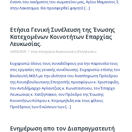
έναντι του οικήματος του σωματείου μας, Αγίου Μαμαντος 3,
στην Λακαταμια. Θα προσφερθεί φαγητό […]
Ετήσια Γενική Συνέλευση της Ένωσης
Κατεχομένων Κοινοτήτων Επαρχίας
Λευκωσίας.
/
26/06/2025
στην κατηγορία
Ανακοινώσεις/Εκδηλώσεις
Ευχαριστώ όλους τους συναδέλφους για την παρουσία τους
στις εργασίες της γενικής συνέλευσης. Ευχαριστώ επίσης τον
Βουλευτή ΑΚΕΛ με την ιδιότητα του Αναπληρωτη Πρόεδρου
της Κοινοβουλευτικης Επιτροπής προσφύγων κ. Χριστοφιδη,
τον Αντιδήμαρχο Αγλαντζιας κ. Κωνσταντινου, τον Έπαρχο
Λευκωσιας κ. Χατζηπακκο, τον Πρόεδρο της Ένωσης
Κοινοτήτων Κύπρου κ. Κιτρομηλιδη και τους φίλους
Προέδρους των Ενώσεων των […]
Ενημέρωση απο τον Διαπραγματευτή