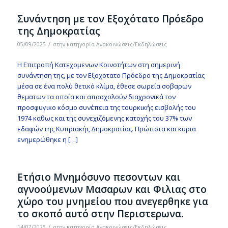
Συνάντηση με τον Εξοχότατο Πρόεδρο
της Δημοκρατίας
/
05/09/2025
στην κατηγορία
Ανακοινώσεις/Εκδηλώσεις
Η Επιτροπή Κατεχομενων Κοινοτήτων στη σημερινή
συνάντηση της, με τον Εξοχοτατο Πρόεδρο της Δημοκρατίας
μέσα σε ένα πολύ θετικό κλίμα, έθεσε σωρεία σοβαρων
θεματων τα οποία και απασχολούν διαχρονικά τον
προσφυγικο κόσμο συνέπεια της τουρκικής εισβολής του
1974 καθως και της συνεχιζόμενης κατοχής του 37% των
εδαφών της Κυπριακής Δημοκρατίας. Πρώτιστα και κυρια
ενημερώθηκε η […]
Eτήσιο Μνημόσυνο πεσοντων και
αγνοούμενων Μασαρων και Φιλιας στο
χώρο του μνημείου που ανεγερθηκε για
το σκοπό αυτό στην Περιστερωνα.
/
14/07/2025
στην κατηγορία
Ανακοινώσεις/Εκδηλώσεις