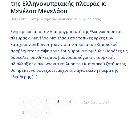
της Ελληνοκυπριακής πλευράς κ.
Μενέλαο Μενελάου
/
30/06/2025
στην κατηγορία
Ανακοινώσεις/Εκδηλώσεις
Ενημέρωση απο τον Διαπραγματευτή της Ελληνοκυπριακής
πλευράς κ. Μενέλαο Μενελαου στις τοπικές Αρχές των
κατεχομενων Κοινοτητων για την πορεία του Κυπριακού
προβληματος ενόψη του νέου γύρου συνομιλιών. Παρόλες τις
δύσκολες συνθήκες που βιώνουμε λόγω της τουρκικής
αδιαλλαξίας ο αγώνας για επίλυση του Κυπριακού ζητήματος
θα πρέπει να συνεχιστεί μεχρι την άγια εκείνη ημέρα της
ελεύθερης […]
‹
1
2
3
4
Σελίδα 3 από 24
5
›
»