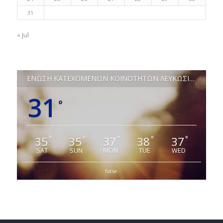
31
« Jul
ΕΝΩΣΗ ΚΑΤΕΧΟΜΕΝΩΝ ΚΟΙΝΟΤΗΤΩΝ ΛΕΥΚΩΣΙΑΣ
31
°
35
35
37
38
37
°
°
°
°
°
SAT
SUN
MON
TUE
WED
false