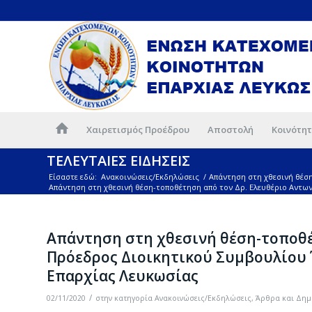
Χαιρετισμός Προέδρου
Αποστολή
Κοινότητ
ΤΕΛΕΥΤΑΙΕΣ ΕΙΔΗΣΕΙΣ
Είσαστε εδώ:
Ανακοινώσεις/Εκδηλώσεις
/
Απάντηση στη χθεσινή θέσ
Απάντηση στη χθεσινή θέση-τοποθέτηση από τον Δρ. Ελευθέριο Αντων
Απάντηση στη χθεσινή θέση-τοποθέ
Πρόεδρος Διοικητικού Συμβουλίου
Επαρχίας Λευκωσίας
/
02/11/2020
στην κατηγορία
Ανακοινώσεις/Εκδηλώσεις
,
Άρθρα και Δημ