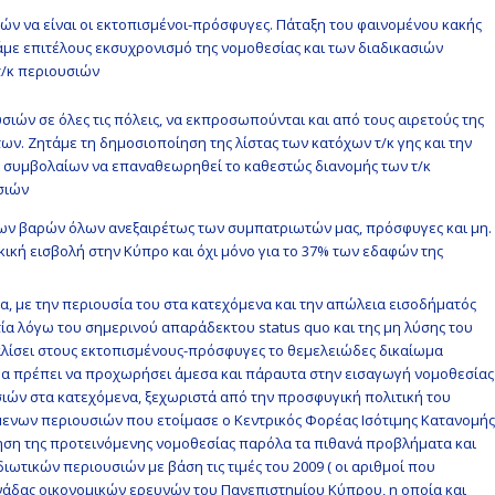
ών να είναι οι εκτοπισμένοι-πρόσφυγες. Πάταξη του φαινομένου κακής
άμε επιτέλους εκσυχρονισμό της νομοθεσίας και των διαδικασιών
τ/κ περιουσιών
ιών σε όλες τις πόλεις, να εκπροσωπούνται και από τους αιρετούς της
ν. Ζητάμε τη δημοσιοποίηση της λίστας των κατόχων τ/κ γης και την
ι συμβολαίων να επαναθεωρηθεί το καθεστώς διανομής των τ/κ
σιών
των βαρών όλων ανεξαιρέτως των συμπατριωτών μας, πρόσφυγες και μη.
ρκική εισβολή στην Κύπρο και όχι μόνο για το 37% των εδαφών της
, με την περιουσία του στα κατεχόμενα και την απώλεια εισοδήματός
τία λόγω του σημερινού απαράδεκτου status quo και της μη λύσης του
λίσει στους εκτοπισμένους-πρόσφυγες το θεμελειώδες δικαίωμα
, θα πρέπει να προχωρήσει άμεσα και πάραυτα στην εισαγωγή νομοθεσίας
σιών στα κατεχόμενα, ξεχωριστά από την προσφυγική πολιτική του
ενων περιουσιών που ετοίμασε ο Κεντρικός Φορέας Ισότιμης Κατανομής
ηση της προτεινόμενης νομοθεσίας παρόλα τα πιθανά προβλήματα και
ωτικών περιουσιών με βάση τις τιμές του 2009 ( οι αριθμοί που
νάδας οικονομικών ερευνών του Πανεπιστημίου Κύπρου, η οποία και