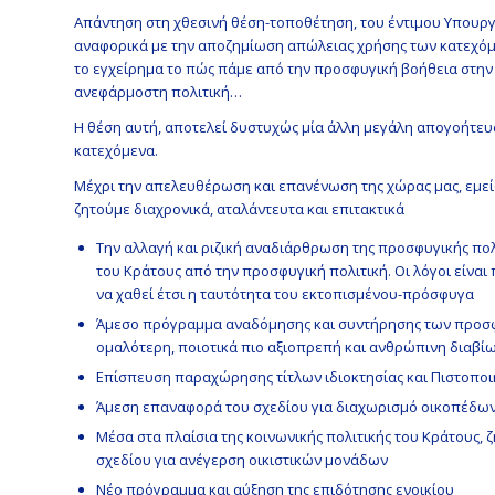
Απάντηση στη χθεσινή θέση-τοποθέτηση, του έντιμου Υπου
αναφορικά με την αποζημίωση απώλειας χρήσης των κατεχόμε
το εγχείρημα το πώς πάμε από την προσφυγική βοήθεια στην
ανεφάρμοστη πολιτική…
Η θέση αυτή, αποτελεί δυστυχώς μία άλλη μεγάλη απογοήτευ
κατεχόμενα.
Μέχρι την απελευθέρωση και επανένωση της χώρας μας, εμεί
ζητούμε διαχρονικά, αταλάντευτα και επιτακτικά
Την αλλαγή και ριζική αναδιάρθρωση της προσφυγικής πολι
του Κράτους από την προσφυγική πολιτική. Οι λόγοι είνα
να χαθεί έτσι η ταυτότητα του εκτοπισμένου-πρόσφυγα
Άμεσο πρόγραμμα αναδόμησης και συντήρησης των προσφυ
ομαλότερη, ποιοτικά πιο αξιοπρεπή και ανθρώπινη διαβ
Επίσπευση παραχώρησης τίτλων ιδιοκτησίας και Πιστοπο
Άμεση επαναφορά του σχεδίου για διαχωρισμό οικοπέδων 
Μέσα στα πλαίσια της κοινωνικής πολιτικής του Κράτους, 
σχεδίου για ανέγερση οικιστικών μονάδων
Νέο πρόγραμμα και αύξηση της επιδότησης ενοικίου