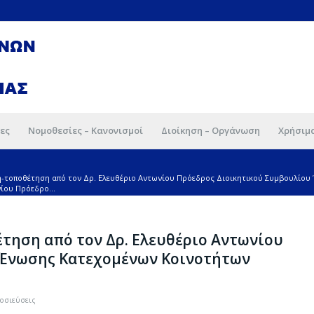
ες
Νομοθεσίες – Κανονισμοί
Διοίκηση – Οργάνωση
Χρήσιμ
η-τοποθέτηση από τον Δρ. Ελευθέριο Αντωνίου Πρόεδρος Διοικητικού Συμβουλίο
ίου Πρόεδρο...
τηση από τον Δρ. Ελευθέριο Αντωνίου
 Ένωσης Κατεχομένων Κοινοτήτων
οσιεύσεις