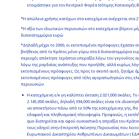
ετοιμάστηκε για τον Κεντρικό Φορέα Ισότιμης Κατανομής 
*Η απώλεια χρήσης κατόχων στα κατεχόμενα ανέρχεται στα 
*Η αξία των ιδιωτικών περιουσιών στο κατεχόμενο βόρειο μέρ
δισεκατομμύρια ευρώ
*Δηλαδή μέχρι το 2000, οι εκτοπισμένοι-πρόσφυγες έχασαν 
βοήθειας από το Κράτος μόνο γύρω στα 6 δισεκατομμύρια ευρώ.
περιοχές απέκτησε τεράστια υπεραξία λόγω του γεγονότος αυ
λόγω της ραγδαίας ανάπτυξης που προήλθε, αλλά κυρίως λόγω
εκτοπισμένους-πρόσφυγες. Ως προς το σκοπό αυτό, ζητάμε άμ
εκτοπισμένους-πρόσφυγες από τέλη αγοραπωλησιών στις ελεύ
περιουσιών
Η κατεχόμενη ε/κ γη καλύπτει έκταση 2.021,000 σκάλες. Το
2.145,000 σκάλες, δηλαδή 394,000 σκάλες είναι τ/κ ιδιοκτ
να αποκτήσουν πάνω από το 50% της κατεχόμενης γης, θα
εδαφική και πληθυσμιακή πλειοψηφία. Προφανώς, η εκπλήρ
quo διατηρείται και αφού ουσιαστικά η απραξία του Κρά
τους οδηγεί στην Επιτροπή Ακίνητης Περιουσίας που λειτ
Ευρωπαικού Δικαστηρίου Ανθρωπίνων Δικαιωμάτων ( ΕΔΑΔ )