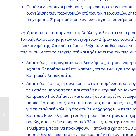
Οι μόνοι δικαιούχοι μίσθωσης τουρκοκυπριακών περιουσι
διαχείρισης των παρανομιών επί των τ/κ περιουσιών. Ζητ
διαχείρισης. Ζητάμε αύξηση κονδυλίων για τη συντήρηση 
Ζητάμε όπως στα Επαρχιακά Συμβούλια για θέματα τ/κ περιουσ
Τοπικής Αυτοδιοίκησης των κατεχομένων Δήμων και Κοινοτήτω
αναδιανομή της. Θα πρέπει άμα τη λήξη των μισθώσεων η/κα
περιουσιών από το Διαχειριστή και Κηδεμόνα των τ/κ περιου
Απαιτούμε, σε πραγματικούς πλέον όρους, ίση κατανομή 
Ας συνειδοποιήσουν πλέον κάποιοι, ότι το 1974 έγινε του
Κυπριακής Δημοκρατίας
Απαιτούμε άμεσα, τη σύνδεση του εκτοπισμένου-πρόσφυγα
του από τη μη χρήση της. Και επειδή η Κυπριακή Δημοκρα
Κυπριακού Προβλήματος και επειδή δεν μπορεί να εξασφα
αποκατάστασης τους στα σπίτια και στις περιουσίες τους
Αποκαλυπτήρια
για τη σταδιακή κάλυψη της απώλειας χρήσης των περιου
Μνημείου Πεσόντων
Κράτους. Η ολοκλήρωση του Μητρώου Ιδιοκτητών κατεχόμ
και Αγνοουμένων...
Βαρών, αποτελεί ένα σημαντικό βήμα ως προς την υλοποί
ελλείματα μπορεί να προκύψουν. Η απώλεια χρήσης των ιδι
παρατίθενται είναι από την αναθεωρημένη έρευνα της μο