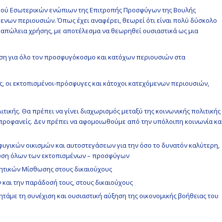
ργού Εσωτερικών ενώπιων της Επιτροπής Προσφύγων της Βουλής
νων περιουσιών. Όπως έχει αναφέρει, θεωρεί ότι είναι πολύ δύσκολο
 απώλεια χρήσης, με αποτέλεσμα να θεωρηθεί ουσιαστικά ως μια
ση για όλο τον προσφυγόκοσμο και κατόχων περιουσιών στα
ς, οι εκτοπισμένοι-πρόσφυγες και κάτοχοι κατεχόμενων περιουσιών,
τικής. Θα πρέπει να γίνει διαχωρισμός μεταξύ της κοινωνικής πολιτικής
ι προφανείς. Δεν πρέπει να αφομοιωθούμε από την υπόλοιπη κοινωνία κα
γικών οικισμών και αυτοστεγάσεων για την όσο το δυνατόν καλύτερη,
ίωση όλων των εκτοπισμένων – προσφύγων
ιητικών Μίσθωσης στους δικαιούχους
και την παράδοσή τους, στους δικαιούχους
ζητάμε τη συνέχιση και ουσιαστική αύξηση της οικονομικής βοήθειας του