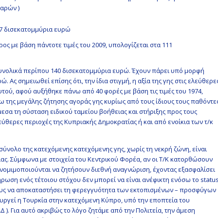
Βαρών )
27 δισεκατομμύρια ευρώ
ος με βάση πάντοτε τιμές του 2009, υπολογίζεται στα 111
συνολικά περίπου 140 δισεκατομμύρια ευρώ. Έχουν πάρει υπό μορφή
 Ας σημειωθεί επίσης ότι, την ίδια στιγμή, η αξία της γης στις ελεύθερε
τού, αφού αυξήθηκε πάνω από 40 φορές με βάση τις τιμές του 1974,
 της μεγάλης ζήτησης αγοράς γης κυρίως από τους ίδιους τους παθόντε
εσα τη σύσταση ειδικού ταμείου βοήθειας και στήριξης προς τους
θερες περιοχές της Κυπριακής Δημοκρατίας ή και από ενοίκια των τ/κ
 σύνολο της κατεχόμενης κατεχόμενης γης, χωρίς τη νεκρή ζώνη, είναι
ησίας. Σύμφωνα με στοιχεία του Κεντρικού Φορέα, αν οι Τ/Κ κατορθώσουν
 νομιμοποιούνται να ζητήσουν διεθνή αναγνώριση, έχοντας εξασφαλίσει
ωση ενός τέτοιου στόχου δεν μπορεί να είναι ανέφικτη ενόσω το statu
τους να αποκαταστήσει τη φερεγγυότητα των εκτοπισμένων – προσφύγων
ουργεί η Τουρκία στην κατεχόμενη Κύπρο, υπό την εποπτεία του
. Για αυτό ακριβώς το λόγο ζητάμε από την Πολιτεία, την άμεση