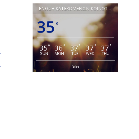
ΕΝΩΣΗ ΚΑΤΕΧΟΜΕΝΩΝ ΚΟΙΝΟΤΗΤΩΝ ΛΕΥΚΩΣΙΑΣ
35
°
35
36
37
37
37
°
°
°
°
°
ς
SUN
MON
TUE
WED
THU
ς
false
s