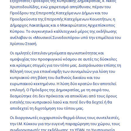
Εξοχότατος Πρόεδρος της Κυπριακής Δημοκρατίας, κ. Νίκος
Χριστοδουλίδης, ενώ χαιρετισμό απηύθυναν, πέραν του
Προέδρου της Επιτροπής Κατεχόμενων Δήμων και του
Προεδρεύοντα της Επιτροπής Κατεχόμενων Κοινοτήτων, η
Δήμαρχος Λακατάμιας και ο Μακαριώτατος Αρχιεπίσκοπος
Κύπρου. Το συγκινητικό καλλιτεχνικό μέρος της εκδήλωσης
ανέλαβαν οι «Μουσικοί Συνοδοιπόροι» υπό την επιμέλεια του
Χρίστου Στασή.
Οι ομιλητές έστειλαν μηνύματα αγωνιστικότητας και
ομοψυχίας του προσφυγικού κόσμου σε αυτές τις δύσκολες
και κρίσιμες στιγμές για τον τόπο μας. Διατράνωσαν επίσης τη
θέλησή τους για επανέναρξη των συνομιλιών για λύση του
κυπριακού στη βάση του διεθνούς δικαίου και του
ευρωπαϊκού κεκτημένου. Η λύση δύο κρατών δεν αποτελεί
επιλογή. Ο Πρόεδρος της Δημοκρατίας, με τη σειρά του,
δεσμεύτηκε ότι δεν πρόκειται να αποκλίνει από τους όρους
εντολής του κυπριακού λαού και ποτέ δεν θα δεχτεί ή θα
αποδεχτεί τη διχοτόμηση του τόπου μας.
Οι διοργανωτές ευχαριστούν θερμά όλους τους συντελεστές,
την Ι.Μ. Κύκκου για την ευγενή παραχώρηση του χώρου, τους
συνδιοργανωτές της εκδήλωσης, το ΥΠΑΝ, το Υγυπουργείο