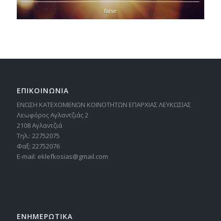
false
ΕΠΙΚΟΙΝΩΝΙΑ
ΕΝΩΣΗ ΚΑΤΕΧΟΜΕΝΩΝ ΚΟΙΝΟΤΗΤΩΝ ΕΠΑΡΧΙΑΣ ΛΕΥΚΩΣΙΑΣ
Λεωφόρος Αγλαντζιάς 2
2108 Αγλαντζιά
Τηλ.: 22752075
Φαξ: 22752076
E-mail: eklefkosias@gmail.com
ΕΝΗΜΕΡΩΤΙΚΑ