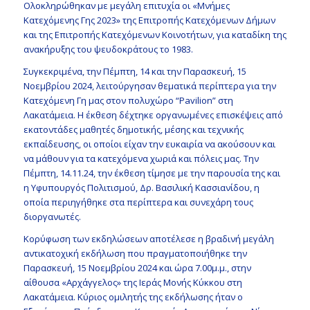
Ολοκληρώθηκαν με μεγάλη επιτυχία οι «Μνήμες
Κατεχόμενης Γης 2023» της Επιτροπής Κατεχόμενων Δήμων
και της Επιτροπής Κατεχόμενων Κοινοτήτων, για καταδίκη της
ανακήρυξης του ψευδοκράτους το 1983.
Συγκεκριμένα, την Πέμπτη, 14 και την Παρασκευή, 15
Νοεμβρίου 2024, λειτούργησαν θεματικά περίπτερα για την
Κατεχόμενη Γη μας στον πολυχώρο “Pavilion” στη
Λακατάμεια. Η έκθεση δέχτηκε οργανωμένες επισκέψεις από
εκατοντάδες μαθητές δημοτικής, μέσης και τεχνικής
εκπαίδευσης, οι οποίοι είχαν την ευκαιρία να ακούσουν και
να μάθουν για τα κατεχόμενα χωριά και πόλεις μας. Την
Πέμπτη, 14.11.24, την έκθεση τίμησε με την παρουσία της και
η Υφυπουργός Πολιτισμού, Δρ. Βασιλική Κασσιανίδου, η
οποία περιηγήθηκε στα περίπτερα και συνεχάρη τους
διοργανωτές.
Κορύφωση των εκδηλώσεων αποτέλεσε η βραδινή μεγάλη
αντικατοχική εκδήλωση που πραγματοποιήθηκε την
Παρασκευή, 15 Νοεμβρίου 2024 και ώρα 7.00μ.μ., στην
αίθουσα «Αρχάγγελος» της Ιεράς Μονής Κύκκου στη
Λακατάμεια. Κύριος ομιλητής της εκδήλωσης ήταν ο