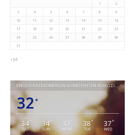
1
2
3
4
5
6
7
8
9
10
11
12
13
14
15
16
17
18
19
20
21
22
23
24
25
26
27
28
29
30
31
« Jul
ΕΝΩΣΗ ΚΑΤΕΧΟΜΕΝΩΝ ΚΟΙΝΟΤΗΤΩΝ ΛΕΥΚΩΣΙΑΣ
32
°
34
34
37
38
37
°
°
°
°
°
SAT
SUN
MON
TUE
WED