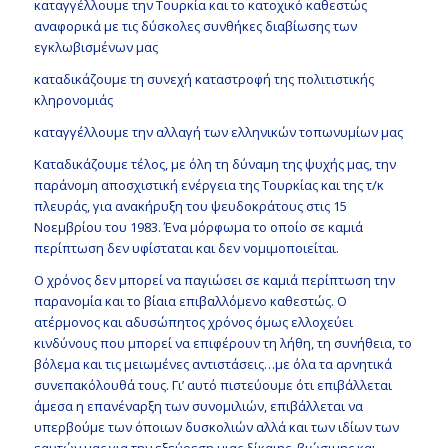
καταγγέλλουμε την Τουρκία και το κατοχικό καθεστώς
αναφορικά με τις δύσκολες συνθήκες διαβίωσης των
εγκλωβισμένων μας
καταδικάζουμε τη συνεχή καταστροφή της πολιτιστικής
κληρονομιάς
καταγγέλλουμε την αλλαγή των ελληνικών τοπωνυμίων μας
Καταδικάζουμε τέλος, με όλη τη δύναμη της ψυχής μας, την
παράνομη αποσχιστική ενέργεια της Τουρκίας και της τ/κ
πλευράς, για ανακήρυξη του ψευδοκράτους στις 15
Νοεμβρίου του 1983. Ένα μόρφωμα το οποίο σε καμιά
περίπτωση δεν υφίσταται και δεν νομιμοποιείται.
Ο χρόνος δεν μπορεί να παγιώσει σε καμιά περίπτωση την
παρανομία και το βίαια επιβαλλόμενο καθεστώς. Ο
ατέρμονος και αδυσώπητος χρόνος όμως ελλοχεύει
κινδύνους που μπορεί να επιφέρουν τη λήθη, τη συνήθεια, το
βόλεμα και τις μειωμένες αντιστάσεις…με όλα τα αρνητικά
συνεπακόλουθά τους. Γι’ αυτό πιστεύουμε ότι επιβάλλεται
άμεσα η επανέναρξη των συνομιλιών, επιβάλλεται να
υπερβούμε των όποιων δυσκολιών αλλά και των ιδίων των