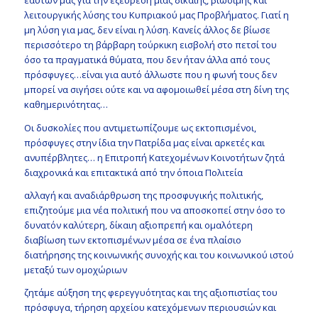
εαυτών μας για την εξεύρεση μιας δίκαιης, βιώσιμης και
λειτουργικής λύσης του Κυπριακού μας Προβλήματος. Γιατί η
μη λύση για μας, δεν είναι η λύση. Κανείς άλλος δε βίωσε
περισσότερο τη βάρβαρη τούρκικη εισβολή στο πετσί του
όσο τα πραγματικά θύματα, που δεν ήταν άλλα από τους
πρόσφυγες…είναι για αυτό άλλωστε που η φωνή τους δεν
μπορεί να σιγήσει ούτε και να αφομοιωθεί μέσα στη δίνη της
καθημερινότητας…
Οι δυσκολίες που αντιμετωπίζουμε ως εκτοπισμένοι,
πρόσφυγες στην ίδια την Πατρίδα μας είναι αρκετές και
ανυπέρβλητες… η Επιτροπή Κατεχομένων Κοινοτήτων ζητά
διαχρονικά και επιτακτικά από την όποια Πολιτεία
αλλαγή και αναδιάρθρωση της προσφυγικής πολιτικής,
επιζητούμε μια νέα πολιτική που να αποσκοπεί στην όσο το
δυνατόν καλύτερη, δίκαιη αξιοπρεπή και ομαλότερη
διαβίωση των εκτοπισμένων μέσα σε ένα πλαίσιο
διατήρησης της κοινωνικής συνοχής και του κοινωνικού ιστού
μεταξύ των ομοχώριων
ζητάμε αύξηση της φερεγγυότητας και της αξιοπιστίας του
πρόσφυγα, τήρηση αρχείου κατεχόμενων περιουσιών και