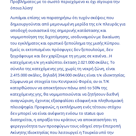
Προβλήματος με το σωστό περιεχόμενο κι όχι σίγουρα την
όποια λύση!
Λυπάμαι επίσης να παρατηρήσω ότι τυχόν σκέψεις που
δημιουργούνται από μεμονωμένη μερίδα της ε/κ πλευράς για
αποδοχή ουσιαστικά της σημερινής κατάστασης και
νομιμοποίηση της διχοτόμησης, ισοδυναμούν με δικαίωση
του εγκλήματος και οριστικό ξεπούλημα της μισής Κύπρου.
Εμείς οι εκτοπισμένοι πρόσφυγες δεν ξεπουλούμε, δεν
ξεγράφουμε και δεν χαρίζουμε τη γη μας σε κανένα…Η
κατεχόμενη ε/κ γη καλύπτει έκταση 2.021.000 σκάλες. Το
σύνολο της κατεχόμενης γης, χωρίς τη νεκρή ζώνη, είναι
2.415.000 σκάλες, δηλαδή 394.000 σκάλες είναι τ/κ ιδιοκτησίας.
Σύμφωνα με στοιχεία του Κεντρικού Φορέα, αν οι Τ/Κ
κατορθώσουν να αποκτήσουν πάνω από το 50% της
κατεχόμενης γης, θα νομιμοποιούνται να ζητήσουν διεθνή
αναγνώριση, έχοντας εξασφαλίσει εδαφική και πληθυσμιακή
πλειοψηφία. Προφανώς, η εκπλήρωση ενός τέτοιου στόχου
δεν μπορεί να είναι ανέφικτη ενόσω το status quo
διατηρείται, η απραξία του κράτους να αποκαταστήσει τη
φερεγγυότητα των προσφύγων τους οδηγεί στην Επιτροπή
Ακίνητης Ιδιοκτησίας που λειτουργεί η Τουρκία υπό την