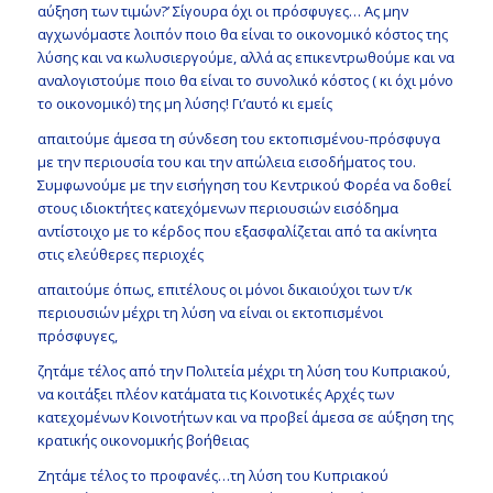
αύξηση των τιμών?’ Σίγουρα όχι οι πρόσφυγες… Ας μην
αγχωνόμαστε λοιπόν ποιο θα είναι το οικονομικό κόστος της
λύσης και να κωλυσιεργούμε, αλλά ας επικεντρωθούμε και να
αναλογιστούμε ποιο θα είναι το συνολικό κόστος ( κι όχι μόνο
το οικονομικό) της μη λύσης! Γι’αυτό κι εμείς
απαιτούμε άμεσα τη σύνδεση του εκτοπισμένου-πρόσφυγα
με την περιουσία του και την απώλεια εισοδήματος του.
Συμφωνούμε με την εισήγηση του Κεντρικού Φορέα να δοθεί
στους ιδιοκτήτες κατεχόμενων περιουσιών εισόδημα
αντίστοιχο με το κέρδος που εξασφαλίζεται από τα ακίνητα
στις ελεύθερες περιοχές
απαιτούμε όπως, επιτέλους οι μόνοι δικαιούχοι των τ/κ
περιουσιών μέχρι τη λύση να είναι οι εκτοπισμένοι
πρόσφυγες,
ζητάμε τέλος από την Πολιτεία μέχρι τη λύση του Κυπριακού,
να κοιτάξει πλέον κατάματα τις Κοινοτικές Αρχές των
κατεχομένων Κοινοτήτων και να προβεί άμεσα σε αύξηση της
κρατικής οικονομικής βοήθειας
Ζητάμε τέλος το προφανές…τη λύση του Κυπριακού