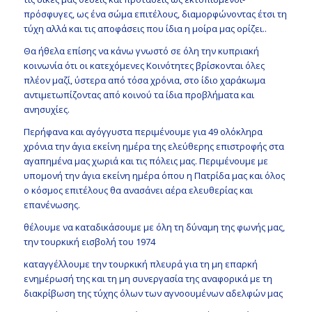
πρόσφυγες, ως ένα σώμα επιτέλους, διαμορφώνοντας έτσι τη
τύχη αλλά και τις αποφάσεις που ίδια η μοίρα μας ορίζει..
Θα ήθελα επίσης να κάνω γνωστό σε όλη την κυπριακή
κοινωνία ότι οι κατεχόμενες Κοινότητες βρίσκονται όλες
πλέον μαζί, ύστερα από τόσα χρόνια, στο ίδιο χαράκωμα
αντιμετωπίζοντας από κοινού τα ίδια προβλήματα και
ανησυχίες.
Περήφανα και αγόγγυστα περιμένουμε για 49 ολόκληρα
χρόνια την άγια εκείνη ημέρα της ελεύθερης επιστροφής στα
αγαπημένα μας χωριά και τις πόλεις μας. Περιμένουμε με
υπομονή την άγια εκείνη ημέρα όπου η Πατρίδα μας και όλος
ο κόσμος επιτέλους θα ανασάνει αέρα ελευθερίας και
επανένωσης.
θέλουμε να καταδικάσουμε με όλη τη δύναμη της φωνής μας,
την τουρκική εισβολή του 1974
καταγγέλλουμε την τουρκική πλευρά για τη μη επαρκή
ενημέρωσή της και τη μη συνεργασία της αναφορικά με τη
διακρίβωση της τύχης όλων των αγνοουμένων αδελφών μας