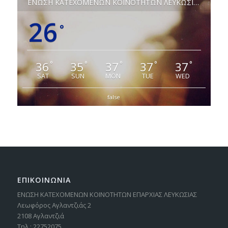
ΕΝΩΣΗ ΚΑΤΕΧΟΜΕΝΩΝ ΚΟΙΝΟΤΗΤΩΝ ΛΕΥΚΩΣΙΑΣ
26
°
36
35
37
37
37
°
°
°
°
°
SAT
SUN
MON
TUE
WED
false
ΕΠΙΚΟΙΝΩΝΙΑ
ΕΝΩΣΗ ΚΑΤΕΧΟΜΕΝΩΝ ΚΟΙΝΟΤΗΤΩΝ ΕΠΑΡΧΙΑΣ ΛΕΥΚΩΣΙΑΣ
Λεωφόρος Αγλαντζιάς 2
2108 Αγλαντζιά
Τηλ.: 22752075