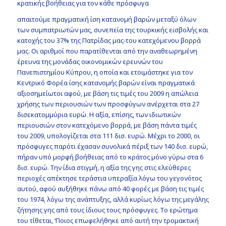
κρατικής βοήθειας για τον κάθε πρόσφυγα
απαιτούμε πραγματική ίση κατανομή βαρών μεταξύ όλων
των συμπατριωτών μας, συνεπεία της τουρκικής εισβολής και
κατοχής του 37% της Πατρίδας μας-του κατεχόμενου βορρά
μας. Οι αριθμοί που παρατίθενται από την αναθεωρημένη
έρευνα της μονάδας οικονομικών ερευνών του
Πανεπιστημίου Κύπρου, η οποία και ετοιμάστηκε για τον
Κεντρικό Φορέα ίσης κατανομής βαρών είναι πραγματικά
αξιοσημείωτοι αφού, με βάση τις τιμές του 2009 η απώλεια
χρήσης των περιουσιών των προσφύγων ανέρχεται στα 27
δισεκατομμύρια ευρώ. Η αξία, επίσης, των ιδιωτικών
περιουσιών στον κατεχόμενο βορρά, με βάση πάντα τιμές
του 2009, υπολογίζεται στα 111 δισ. ευρώ. Μέχρι το 2000, οι
πρόσφυγες παρότι έχασαν συνολικά πέριξ των 140 δισ. ευρώ,
πήραν υπό μορφή βοήθειας από το κράτος μόνο γύρω στα 6
δισ. ευρώ. Την ίδια στιγμή, η αξία της γης στις ελεύθερες
περιοχές απέκτησε τεράστια υπεραξία λόγω του γεγονότος
αυτού, αφού αυξήθηκε πάνω από 40 φορές με βάση τις τιμές
του 1974, λόγω της ανάπτυξης, αλλά κυρίως λόγω της μεγάλης
ζήτησης γης από τους ίδιους τους πρόσφυγες. Το ερώτημα
του τίθεται, ‘Ποιος επωφελήθηκε από αυτή την τρομακτική