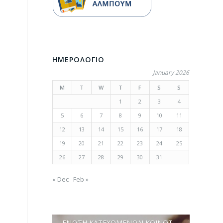
ΗΜΕΡΟΛΟΓΙΟ
January 2026
M
T
W
T
F
S
S
1
2
3
4
5
6
7
8
9
10
11
12
13
14
15
16
17
18
19
20
21
22
23
24
25
26
27
28
29
30
31
« Dec
Feb »
ΕΝΩΣΗ ΚΑΤΕΧΟΜΕΝΩΝ ΚΟΙΝΟΤΗΤΩΝ ΛΕΥΚΩΣΙΑΣ