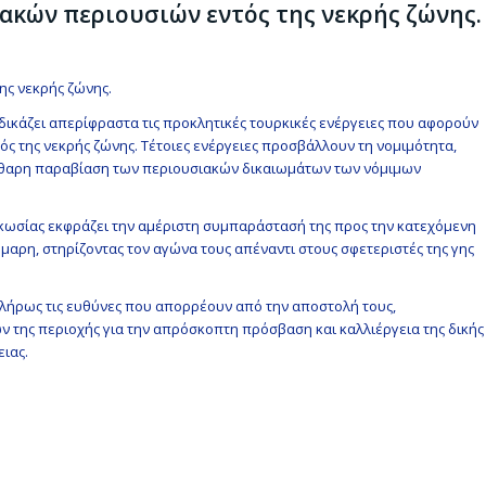
ακών περιουσιών εντός της νεκρής ζώνης.
ης νεκρής ζώνης.
κάζει απερίφραστα τις προκλητικές τουρκικές ενέργειες που αφορούν
 της νεκρής ζώνης. Τέτοιες ενέργειες προσβάλλουν τη νομιμότητα,
κάθαρη παραβίαση των περιουσιακών δικαιωμάτων των νόμιμων
ωσίας εκφράζει την αμέριστη συμπαράστασή της προς την κατεχόμενη
μμαρη, στηρίζοντας τον αγώνα τους απέναντι στους σφετεριστές της γης
λήρως τις ευθύνες που απορρέουν από την αποστολή τους,
 της περιοχής για την απρόσκοπτη πρόσβαση και καλλιέργεια της δικής
ιας.