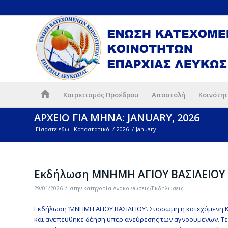
Χαιρετισμός Προέδρου
Αποστολή
Κοινότητ
ΑΡΧΕΙΟ ΓΙΑ ΜΗΝΑ: JANUARY, 2026
Είσαστε εδώ:
Καταστατικό
/
2026
/
January
Εκδήλωση ΜΝΗΜΗ ΑΓΙΟΥ ΒΑΣΙΛΕΙΟΥ –
/
29/01/2026
στην κατηγορία
Ανακοινώσεις/Εκδηλώσεις
Εκδήλωση ‘ΜΝΗΜΗ ΑΓΙΟΥ ΒΑΣΙΛΕΙΟΥ’. Συσσωμη η κατεχόμενη Κο
και ανεπευθηκε δέηση υπερ ανεύρεσης των αγνοουμενων. Τε