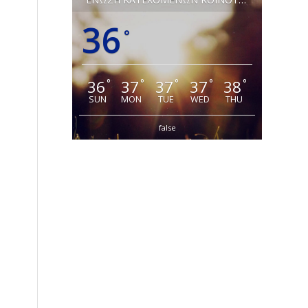
36
°
36
37
37
37
38
°
°
°
°
°
SUN
MON
TUE
WED
THU
false