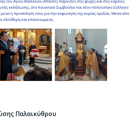
ς του Αγιου Βασιλειου.Απαντες παροντες στις ψυχες και στις καρδιες
τής εκδήλωσης, στο Κοινοτικό Συμβούλιο και στον πολιτιστικο Σύλλογο
 μενα η προσκληση τους για την εκφωνηση της κυρίας ομιλίας. Μεσα απο
ρο ελεύθερη και επανενωμενη.
ύσης Παλαικύθρου