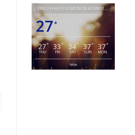
ΕΝΩΣΗ ΚΑΤΕΧΟΜΕΝΩΝ ΚΟΙΝΟΤΗΤΩΝ ΛΕΥΚΩΣΙΑΣ
27
°
27
33
34
37
37
°
°
°
°
°
THU
FRI
SAT
SUN
MON
false