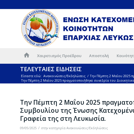
Χαιρετισμός Προέδρου
Αποστολή
Κοινότητ
ΤΕΛΕΥΤΑΙΕΣ ΕΙΔΗΣΕΙΣ
Είσαστε εδώ:
Ανακοινώσεις/Εκδηλώσεις
/
Την Πέμπτη 2 Μαΐου 2025 
Την Πέμπτη 2 Μαΐου 2025 πραγματοποιήθηκε συνεδρία του Διοικητικο
Την Πέμπτη 2 Μαΐου 2025 πραγματο
Συμβουλίου της Ένωσης Κατεχομέν
Γραφεία της στη Λευκωσία.
/
09/05/2025
στην κατηγορία
Ανακοινώσεις/Εκδηλώσεις