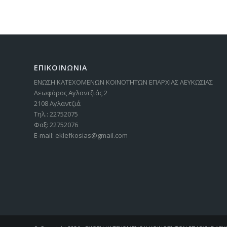
ΕΠΙΚΟΙΝΩΝΙΑ
ΕΝΩΣΗ ΚΑΤΕΧΟΜΕΝΩΝ ΚΟΙΝΟΤΗΤΩΝ ΕΠΑΡΧΙΑΣ ΛΕΥΚΩΣΙΑΣ
Λεωφόρος Αγλαντζιάς 2
2108 Αγλαντζιά
Τηλ.: 22752075
Φαξ: 22752076
E-mail: eklefkosias@gmail.com