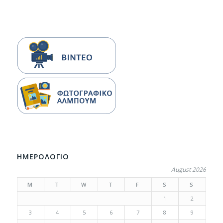
ΗΜΕΡΟΛΟΓΙΟ
August 2026
M
T
W
T
F
S
S
1
2
3
4
5
6
7
8
9