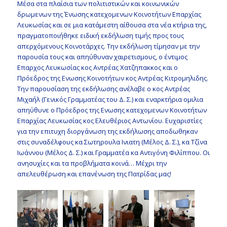
Μέσα στα πλαίσια των πολιτιστικών και κοινωνικών
δρωμενων της Ένωσης κατεχομενων Κοινοτήτων Επαρχίας
Λευκωσίας και σε μια κατάμεστη αίθουσα στα νέα κτήρια της,
πραγματοποιήθηκε ειδική εκδήλωση τιμής προς τους
απερχόμενους Κοινοτάρχες. Την εκδήλωση τίμησαν με την
παρουσία τους και απηύθυναν χαιρετισμους, ο έντιμος
Επαρχος Λευκωσίας κος Αντρέας Χατζηπακκος και ο
Πρόεδρος της Ενωσης Κοινοτήτων κος Αντρέας Κιτρομηλιδης.
Την παρουσίαση της εκδήλωσης ανέλαβε ο κος Αντρέας
Μιχαήλ (Γενικός Γραμματέας του Δ. Σ.) και εναρκτήρια ομιλια
απηύθυνε ο Πρόεδρος της Ενωσης κατεχομενων Κοινοτήτων
Επαρχίας Λευκωσίας κος Ελευθέριος Αντωνίου. Ευχαριστίες
για την επιτυχη διοργάνωση της εκδήλωσης αποδωθηκαν
στις συναδέλφους κα Σωτηρουλα Ινιατη (Μέλος Δ. Σ.), κα Τζίνα
Ιωάννου (Μέλος Δ. Σ.) και Γραμματέα κα Αντιγόνη Φιλίππου. Οι
ανησυχίες και τα προβλήματα κοινά… Μέχρι την
απελευθέρωση και επανένωση της Πατρίδας μας!