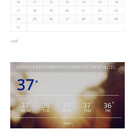
10
11
12
13
14
15
16
17
18
19
20
21
22
23
24
25
26
27
28
29
30
31
« Jul
ΕΝΩΣΗ ΚΑΤΕΧΟΜΕΝΩΝ ΚΟΙΝΟΤΗΤΩΝ ΛΕΥΚΩΣΙΑΣ
37
°
37
38
37
37
36
°
°
°
°
°
MON
TUE
WED
THU
FRI
false